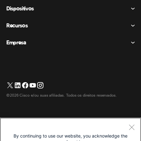
Reuniões
Dispositivos
Termos e Condições
Chamando
Declaração de Privacidade
Recursos
Dispositivos de sala
Mensagens
Biscoitos
Dispositivos de mesa
Eventos
Empresa
Preços
Marcas registradas
Quadros brancos digitais
Mensagens de vídeo
Transferências
Português
Cisco
Telefones
简体中文 (Chinês (Simplificado))
Sondagem
Central de Ajuda
Programa de defesa do cliente Webex
Câmeras
繁體中文 (Chinês (Tradicional))
Webinars
Comunidade Webex
Entre em contato com o suporte
Fones de ouvido
English (Inglês)
Quadro branco
Produtos essenciais
Contato de vendas
©2026 Cisco e/ou suas afiliadas. Todos os direitos reservados.
Acessórios de quarto
Français (Francês)
Centro de contato na nuvem
Assistir Webinars
Loja de produtos Webex
Deutsch (Alemão)
CPaaS
Central de aplicativos
Carreiras
Italiano
Acessibilidade
Termos e Condições
By continuing to use our website, you acknowledge the
日本語 (Japonês)
Declaração de Privacidade
Desenvolvedores