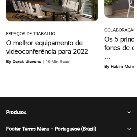
COLABORAÇÃO
ESPAÇOS DE TRABALHO
Os 5 princi
O melhor equipamento de
fones de o
videoconferência para 2022
...
By Derek Stevens
16 Min Read
By Hakim Mehm
Produtos
Footer Terms Menu - Portuguese (Brazil)
Webex Suite