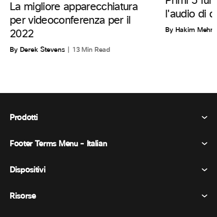
Primi 5 funz
La migliore apparecchiatura
l'audio di 
per videoconferenza per il
By Hakim Mehm
2022
By Derek Stevens
13 Min Read
Prodotti
Footer Terms Menu - Italian
Webex Suite
Riunioni
Dispositivi
Termini e condizioni
Chiamata
Informativa sulla privacy
Risorse
Dispositivi della stanza
Messaggistica
Biscotti
Dispositivi da scrivania