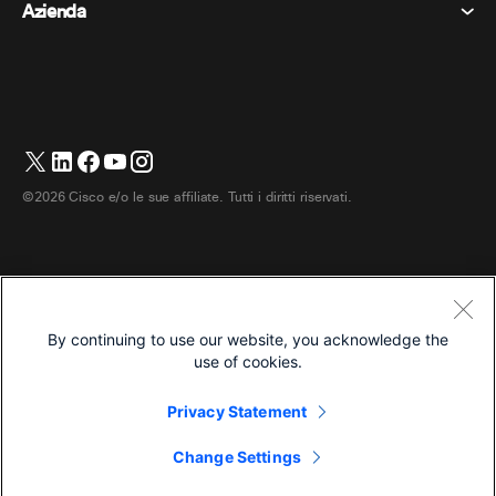
Eventi
Azienda
Prezzi
Marchi
Lavagne digitali
Messaggi video
Scaricare
Italiano
Cisco
Telefoni
简体中文 (Cinese semplificato)
Sondaggi
Centro assistenza
Programma di difesa dei clienti Webex
Telecamere
繁體中文 (Cinese tradizionale)
Webinars
Comunità Webex
Contatta il supporto
Cuffie
English (Inglese)
Lavagna bianca
Elementi essenziali del prodotto
Contatta il reparto vendite
©2026 Cisco e/o le sue affiliate. Tutti i diritti riservati.
Accessori per la stanza
Français (Francese)
Centro di contatto cloud
Guarda i webinar
Negozio di merchandising Webex
Deutsch (Tedesco)
CPaaS
Centro applicazioni
Carriere
日本語 (Giapponese)
Accessibilità
Termini e condizioni
By continuing to use our website, you acknowledge the
한국어 (Coreano)
Informativa sulla privacy
Sviluppatori
use of cookies.
Português (Portoghese, Brasile)
Biscotti
Privacy Statement
Marchi
Español (Spagnolo)
Italiano
Change Settings