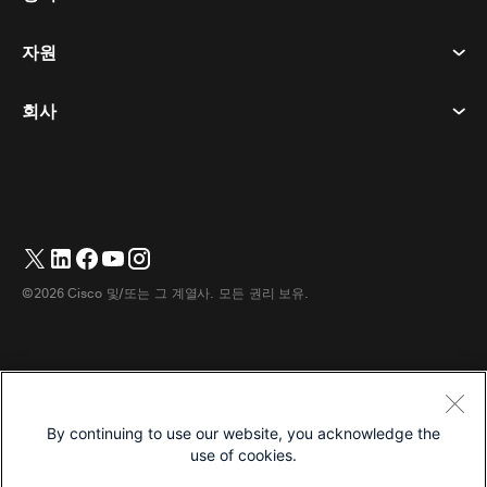
부름
개인정보 보호정책
자원
객실 장치
메시징
쿠키
데스크 디바이스
이벤트
회사
가격
상표
디지털 화이트보드
비디오 메시징
다운로드
한국어
Cisco
전화
简体中文
(
중국어 간체
)
투표
도움말 센터
Webex 고객 옹호 프로그램
카메라
繁體中文
(
중국어 번체
)
웨비나
Webex 커뮤니티
지원에 문의하세요
헤드셋
English
(
영어
)
화이트보딩
제품 필수 사항
영업에 문의하세요
©2026 Cisco 및/또는 그 계열사. 모든 권리 보유.
객실 액세서리
Français
(
불어
)
클라우드 컨택센터
웹 세미나 시청
Webex 상품 매장
Deutsch
(
독어
)
CPaaS
앱 허브
경력
Italiano
(
이태리어
)
접근성
이용약관
By continuing to use our website, you acknowledge the
日本語
(
일어
)
개인정보 보호정책
개발자
use of cookies.
Português
(
브라질 포르투갈어
)
쿠키