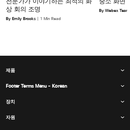
전문가가 이야기하는 최적의 화
중소 화면 
상 회의 조명
By Webex Team
By Emily Brooks
1 Min Read
제품
Footer Terms Menu - Korean
Webex Suite
회의
장치
이용약관
부름
개인정보 보호정책
자원
객실 장치
메시징
쿠키
데스크 디바이스