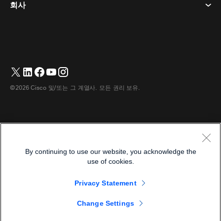
이벤트
회사
가격
상표
디지털 화이트보드
비디오 메시징
다운로드
한국어
Cisco
전화
简体中文
(
중국어 간체
)
투표
도움말 센터
Webex 고객 옹호 프로그램
카메라
繁體中文
(
중국어 번체
)
웨비나
Webex 커뮤니티
지원에 문의하세요
헤드셋
English
(
영어
)
화이트보딩
제품 필수 사항
영업에 문의하세요
©2026 Cisco 및/또는 그 계열사. 모든 권리 보유.
객실 액세서리
Français
(
불어
)
클라우드 컨택센터
웹 세미나 시청
Webex 상품 매장
Deutsch
(
독어
)
CPaaS
앱 허브
경력
Italiano
(
이태리어
)
접근성
이용약관
By continuing to use our website, you acknowledge the
日本語
(
일어
)
개인정보 보호정책
개발자
use of cookies.
Português
(
브라질 포르투갈어
)
쿠키
Privacy Statement
상표
Español
(
스페인어
)
한국어
Change Settings