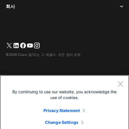
데스크 디바이스
이벤트
회사
가격
상표
디지털 화이트보드
비디오 메시징
다운로드
한국어
Cisco
전화
简体中文
(
중국어 간체
)
투표
도움말 센터
Webex 고객 옹호 프로그램
카메라
繁體中文
(
중국어 번체
)
웨비나
Webex 커뮤니티
지원에 문의하세요
헤드셋
English
(
영어
)
화이트보딩
제품 필수 사항
영업에 문의하세요
©2026 Cisco 및/또는 그 계열사. 모든 권리 보유.
객실 액세서리
Français
(
불어
)
클라우드 컨택센터
웹 세미나 시청
Webex 상품 매장
Deutsch
(
독어
)
CPaaS
앱 허브
경력
Italiano
(
이태리어
)
접근성
이용약관
By continuing to use our website, you acknowledge the
日本語
(
일어
)
개인정보 보호정책
개발자
use of cookies.
Português
(
브라질 포르투갈어
)
쿠키
Privacy Statement
상표
Español
(
스페인어
)
한국어
Change Settings