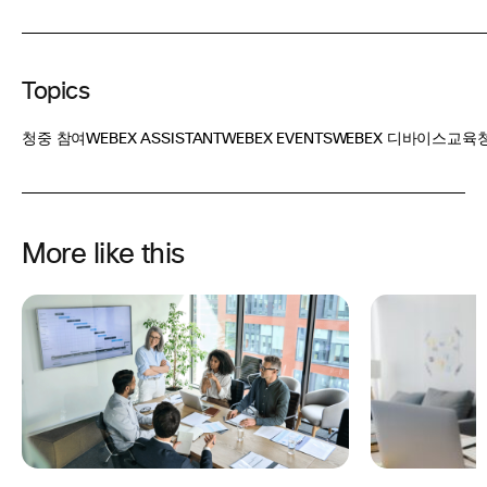
Topics
청중 참여
WEBEX ASSISTANT
WEBEX EVENTS
WEBEX 디바이스
교육
More like this