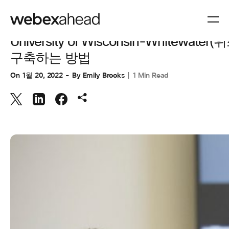
CUSTOMER STORIES
,
협업
University of Wisconsin-Wh
구축하는 방법
On
1월 20, 2022
By
Emily Brooks
1 Min Read