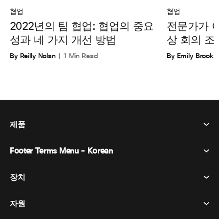
협업
협업
전문가가 
2022년의 팀 협업: 협업의 중요
상 회의 조
성과 네 가지 개선 방법
By Emily Brooks
By Reilly Nolan
1 Min Read
제품
Footer Terms Menu - Korean
Webex Suite
회의
장치
이용약관
부름
개인정보 보호정책
자원
객실 장치
메시징
쿠키