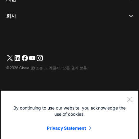
메시징
쿠키
데스크 디바이스
이벤트
회사
가격
상표
디지털 화이트보드
비디오 메시징
다운로드
한국어
Cisco
전화
简体中文
(
중국어 간체
)
투표
도움말 센터
Webex 고객 옹호 프로그램
카메라
繁體中文
(
중국어 번체
)
웨비나
Webex 커뮤니티
지원에 문의하세요
헤드셋
English
(
영어
)
화이트보딩
제품 필수 사항
영업에 문의하세요
©2026 Cisco 및/또는 그 계열사. 모든 권리 보유.
객실 액세서리
Français
(
불어
)
클라우드 컨택센터
웹 세미나 시청
Webex 상품 매장
Deutsch
(
독어
)
CPaaS
앱 허브
경력
Italiano
(
이태리어
)
접근성
이용약관
By continuing to use our website, you acknowledge the
日本語
(
일어
)
개인정보 보호정책
개발자
use of cookies.
Português
(
브라질 포르투갈어
)
쿠키
Privacy Statement
상표
Español
(
스페인어
)