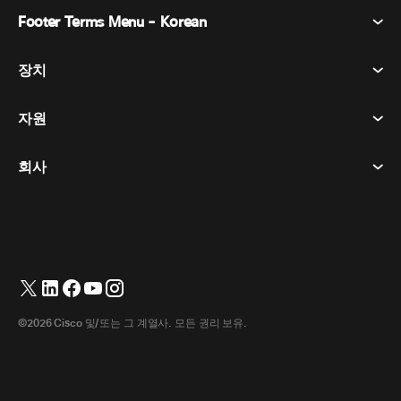
Footer Terms Menu - Korean
Webex Suite
회의
장치
이용약관
부름
개인정보 보호정책
자원
객실 장치
메시징
쿠키
데스크 디바이스
이벤트
회사
가격
상표
디지털 화이트보드
비디오 메시징
다운로드
한국어
Cisco
전화
简体中文
(
중국어 간체
)
투표
도움말 센터
Webex 고객 옹호 프로그램
카메라
繁體中文
(
중국어 번체
)
웨비나
Webex 커뮤니티
지원에 문의하세요
헤드셋
Français
(
불어
)
화이트보딩
제품 필수 사항
영업에 문의하세요
©2026 Cisco 및/또는 그 계열사. 모든 권리 보유.
객실 액세서리
Deutsch
(
독어
)
클라우드 컨택센터
웹 세미나 시청
Webex 상품 매장
Italiano
(
이태리어
)
CPaaS
앱 허브
경력
日本語
(
일어
)