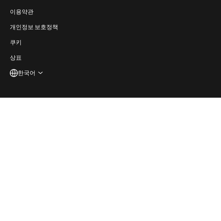
접근성
이용약관
Português
(
브라질 포르투갈어
)
개발자
개인정보 보호정책
Español
(
스페인어
)
쿠키
상표
한국어