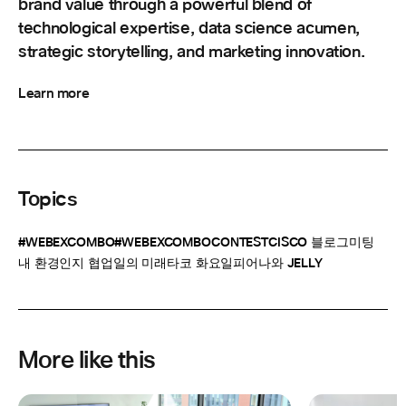
brand value through a powerful blend of
technological expertise, data science acumen,
strategic storytelling, and marketing innovation.
Learn more
Topics
#WEBEXCOMBO
#WEBEXCOMBOCONTEST
CISCO 블로그
미팅
내 환경
인지 협업
일의 미래
타코 화요일
피어나와 JELLY
More like this