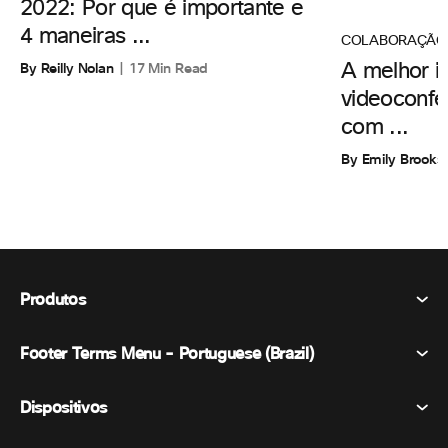
2022: Por que é importante e
4 maneiras ...
COLABORAÇÃO
By Reilly Nolan
17 Min Read
A melhor i
videoconfe
com ...
By Emily Brooks
Produtos
Footer Terms Menu - Portuguese (Brazil)
Webex Suite
Reuniões
Dispositivos
Termos e Condições
Chamando
Declaração de Privacidade