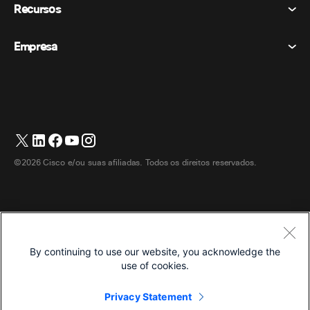
Recursos
Dispositivos de sala
Mensagens
Biscoitos
Dispositivos de mesa
Eventos
Empresa
Preços
Marcas registradas
Quadros brancos digitais
Mensagens de vídeo
Transferências
Português
Cisco
Telefones
简体中文 (Chinês (Simplificado))
Sondagem
Central de Ajuda
Programa de defesa do cliente Webex
Câmeras
繁體中文 (Chinês (Tradicional))
Webinars
Comunidade Webex
Entre em contato com o suporte
Fones de ouvido
English (Inglês)
Quadro branco
Produtos essenciais
Contato de vendas
©2026 Cisco e/ou suas afiliadas. Todos os direitos reservados.
Acessórios de quarto
Français (Francês)
Centro de contato na nuvem
Assistir Webinars
Loja de produtos Webex
Deutsch (Alemão)
CPaaS
Central de aplicativos
Carreiras
Italiano
Acessibilidade
Termos e Condições
By continuing to use our website, you acknowledge the
日本語 (Japonês)
Declaração de Privacidade
Desenvolvedores
use of cookies.
한국어 (Coreano)
Biscoitos
Privacy Statement
Marcas registradas
Español (Espanhol)