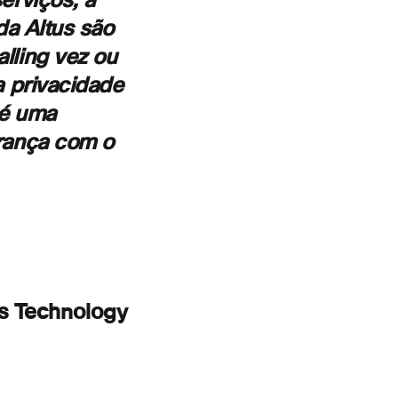
erviços, a
da Altus são
lling vez ou
 privacidade
 é uma
rança com o
chnology