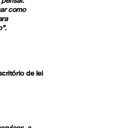
 pensar.
sar como
ara
”.
io de lei