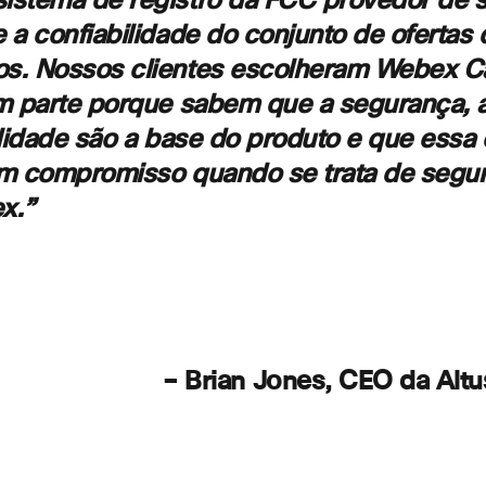
stema de registro da FCC provedor de s
 a confiabilidade do conjunto de ofertas 
s. Nossos clientes escolheram Webex Ca
m parte porque sabem que a segurança, a
ilidade são a base do produto e que essa
em compromisso quando se trata de segu
x.”
n Jones, CEO da Altus Te