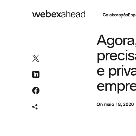
Colaboração
Esp
COLABORAÇÃO
Agora
preci
e pri
empre
On
maio 18, 2020