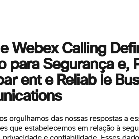
e Webex Calling Defin
o para Segurança
e, 
ar ent e
Reliab le Bu
ications
nos orgulhamos das nossas respostas a e
es que estabelecemos em relação à segu
, privacidade e
confiabilidade.
Esses dado