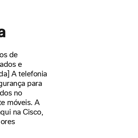
a
os de
tados e
da] A telefonia
gurança para
ados no
nte
móveis. A
qui na Cisco,
lores