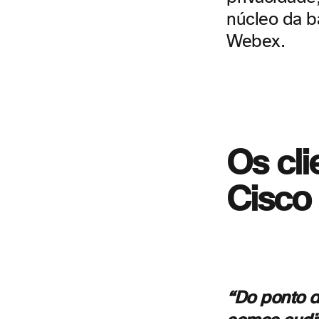
núcleo da b
Webex.
Os cli
Cisco
“Do ponto d