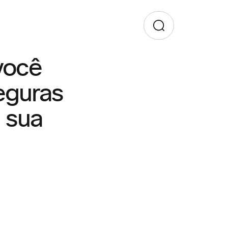
você
eguras
 sua