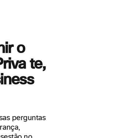
ir o
Priva
te,
siness
ssas perguntas
rança,
s
estão no