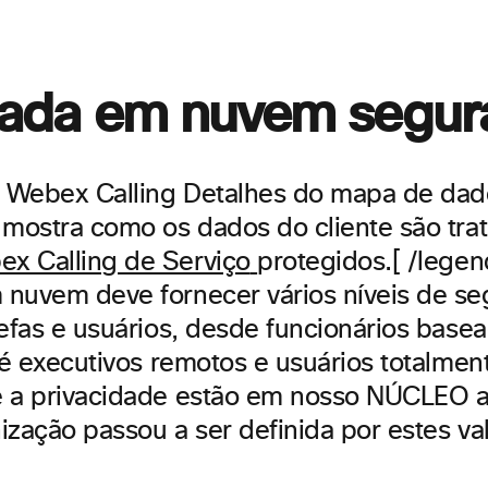
da em nuvem segur
O Webex Calling Detalhes do mapa de dad
 mostra como os dados do cliente são tra
protegidos.[ /legen
nuvem deve fornecer vários níveis de se
refas e usuários, desde
funcionários base
até executivos remotos e usuários totalme
 a privacidade estão em nosso NÚCLEO a
nização passou
a
ser
definida por estes
va