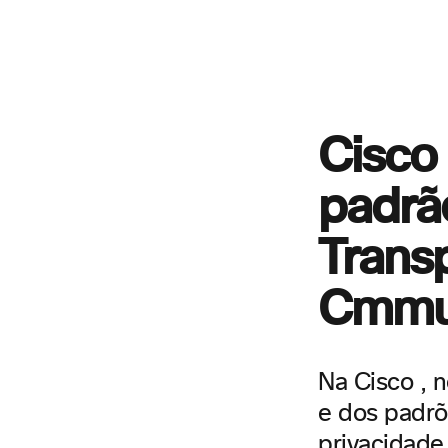
Cisco 
padrã
Transp
Cmmun
Na Cisco , 
e dos padrõ
privacidade