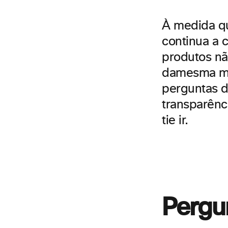
À medida q
continua a 
produtos nã
da
mesma ma
perguntas di
transparênc
ti
e
ir.
Pergu