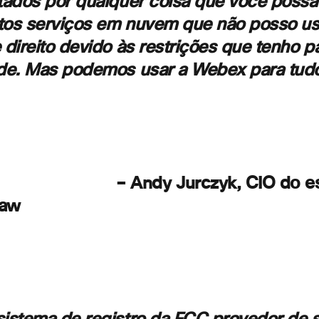
ados por qualquer coisa que você possa
ntos serviços em nuvem que não posso u
direito devido às restrições que tenho p
de. Mas podemos usar a Webex para tudo
Jurczyk, CIO do escritór
haw