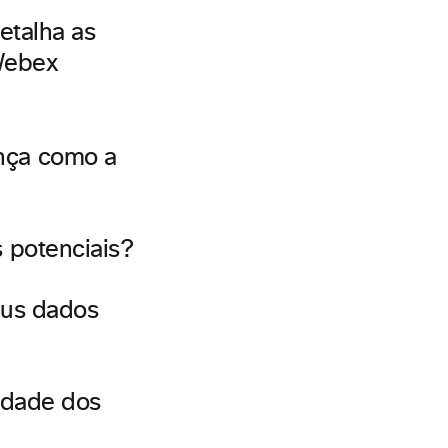
etalha as
Webex
nça como a
 potenciais?
eus dados
uidade dos