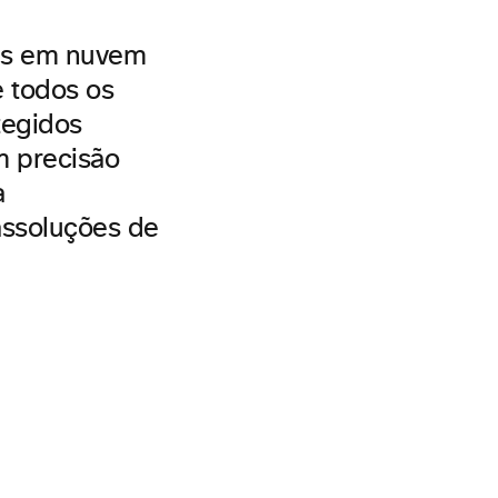
es em nuvem
e todos os
tegidos
m precisão
a
as
soluções de