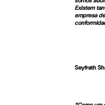
somos audit
Existem ta
empresa de 
conformida
– Andy 
Seyfrath S