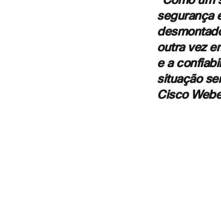
“Como um si
segurança e
desmontado
outra vez e
e a confiab
situação s
Cisco
Webe
– Bria