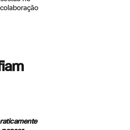
 colaboração
fiam
praticamente