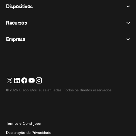
Reuniões
Dispositivos
Termos e Condições
Chamando
Declaração de Privacidade
Recursos
Dispositivos de sala
Mensagens
Biscoitos
Dispositivos de mesa
Eventos
Empresa
Preços
Marcas registradas
Quadros brancos digitais
Mensagens de vídeo
Transferências
Português
Cisco
Telefones
简体中文 (Chinês (Simplificado))
Sondagem
Central de Ajuda
Programa de defesa do cliente Webex
Câmeras
繁體中文 (Chinês (Tradicional))
Webinars
Comunidade Webex
Entre em contato com o suporte
Fones de ouvido
Français (Francês)
Quadro branco
Produtos essenciais
Contato de vendas
©2026 Cisco e/ou suas afiliadas. Todos os direitos reservados.
Acessórios de quarto
Deutsch (Alemão)
Centro de contato na nuvem
Assistir Webinars
Loja de produtos Webex
Italiano
CPaaS
Central de aplicativos
Carreiras
日本語 (Japonês)
Acessibilidade
Termos e Condições
한국어 (Coreano)
Declaração de Privacidade
Desenvolvedores