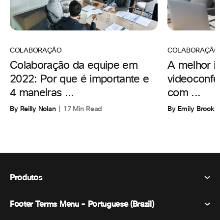
COLABORAÇÃO
COLABORAÇÃO
A melhor i
Colaboração da equipe em
videoconfe
2022: Por que é importante e
com ...
4 maneiras ...
By Emily Brooks
By Reilly Nolan
17 Min Read
Produtos
Footer Terms Menu - Portuguese (Brazil)
Webex Suite