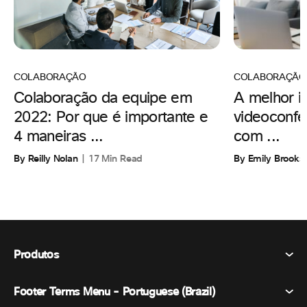
COLABORAÇÃO
COLABORAÇÃO
A melhor i
Colaboração da equipe em
videoconfe
2022: Por que é importante e
com ...
4 maneiras ...
By Emily Brooks
By Reilly Nolan
17 Min Read
Produtos
Footer Terms Menu - Portuguese (Brazil)
Webex Suite