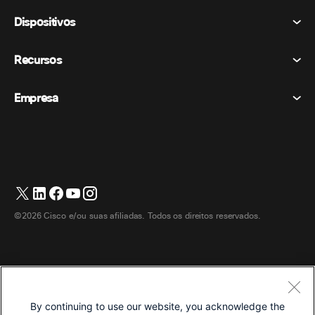
Reuniões
Dispositivos
Termos e Condições
Chamando
Declaração de Privacidade
Recursos
Dispositivos de sala
Mensagens
Biscoitos
Dispositivos de mesa
Eventos
Empresa
Preços
Marcas registradas
Quadros brancos digitais
Mensagens de vídeo
Transferências
Português
Cisco
Telefones
简体中文 (Chinês (Simplificado))
Sondagem
Central de Ajuda
Programa de defesa do cliente Webex
Câmeras
繁體中文 (Chinês (Tradicional))
Webinars
Comunidade Webex
Entre em contato com o suporte
Fones de ouvido
Français (Francês)
Quadro branco
Produtos essenciais
Contato de vendas
©2026 Cisco e/ou suas afiliadas. Todos os direitos reservados.
Acessórios de quarto
Deutsch (Alemão)
Centro de contato na nuvem
Assistir Webinars
Loja de produtos Webex
Italiano
CPaaS
Central de aplicativos
Carreiras
日本語 (Japonês)
Acessibilidade
Termos e Condições
By continuing to use our website, you acknowledge the
한국어 (Coreano)
Declaração de Privacidade