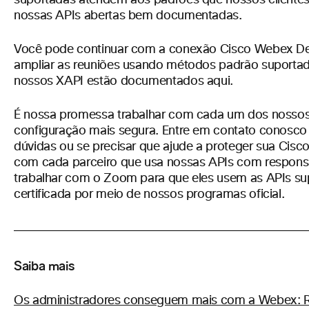
suportadas atendem aos padrões que nossos cliente
nossas APIs abertas bem documentadas.
Você pode continuar com a conexão Cisco Webex Dev
ampliar as reuniões usando métodos padrão suporta
nossos XAPI estão documentados
aqui.
É nossa promessa trabalhar com cada um dos nossos c
configuração mais segura. Entre em contato conosc
dúvidas ou se precisar que ajude a proteger
sua Cisc
com cada parceiro que usa nossas APIs com responsa
trabalhar com o Zoom para que eles usem as APIs sup
certificada por meio de nossos programas oficial.
Saiba mais
Os administradores conseguem mais com a Webex: R