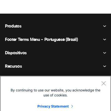
Produtos
Footer Terms Menu - Portuguese (Brazil)
Webex Suite
Reuniões
Dispositivos
Termos e Condições
Chamando
Declaração de Privacidade
Recursos
Dispositivos de sala
Mensagens
Biscoitos
Dispositivos de mesa
Eventos
Empresa
Preços
Marcas registradas
Quadros brancos digitais
Mensagens de vídeo
Transferências
By continuing to use our website, you acknowledge the
Português
Cisco
use of cookies.
Telefones
简体中文 (Chinês (Simplificado))
Sondagem
Central de Ajuda
Programa de defesa do cliente Webex
Câmeras
繁體中文 (Chinês (Tradicional))
Privacy Statement
Webinars
Comunidade Webex