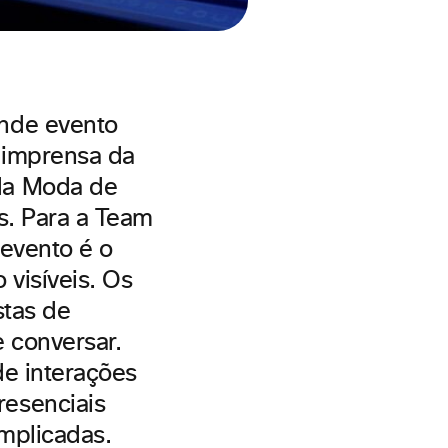
nde evento
e imprensa da
da Moda de
es. Para a Team
 evento é o
visíveis. Os
stas de
 conversar.
de interações
esenciais
mplicadas.