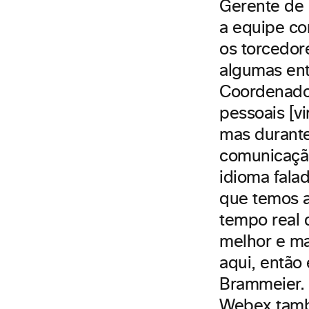
Gerente de
a equipe co
os torcedor
algumas ent
Coordenado
pessoais [v
mas durante
comunicação
idioma fala
que temos 
tempo real d
melhor e ma
aqui, então
Brammeier.
Webex tamb