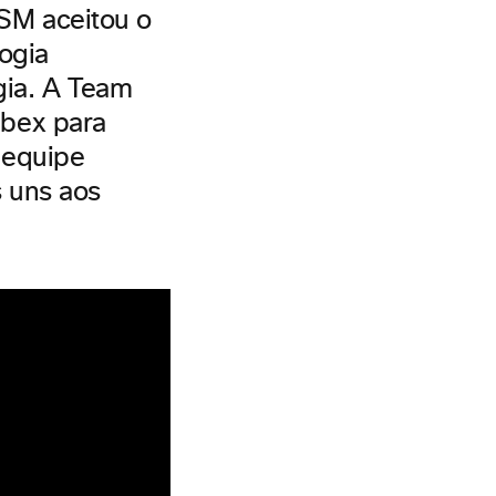
SM aceitou o
ogia
ia. A Team
ebex para
 equipe
s uns aos