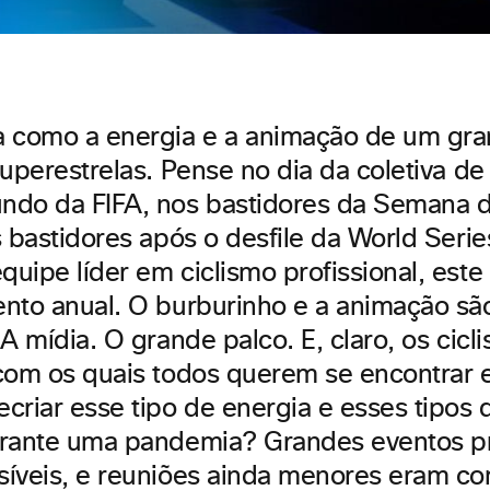
 como a energia e a animação de um gra
superestrelas. Pense no dia da coletiva d
ndo da FIFA, nos bastidores da Semana 
s bastidores após o desfile da World Seri
uipe líder em ciclismo profissional, este
nto anual. O burburinho e a animação são 
A mídia. O grande palco. E, claro, os cicli
com os quais todos querem se encontrar e
criar esse tipo de energia e esses tipos 
rante uma pandemia? Grandes eventos pr
íveis, e reuniões ainda menores eram co