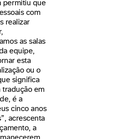
 permitiu que
pessoais com
 realizar
,
amos as salas
 da equipe,
rnar esta
lização ou o
ue significa
a tradução em
de, é a
eus cinco anos
s”, acrescenta
nçamento, a
ermanecerem