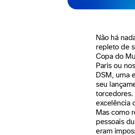
Não há nada
repleto de 
Copa do Mu
Paris ou no
DSM, uma eq
seu lançame
torcedores. 
excelência 
Mas como re
pessoais du
eram imposs