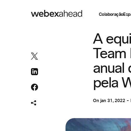
Colaboração
Esp
CUSTOMER STOR
A equi
Team 
anual
pela 
On
jan 31, 2022