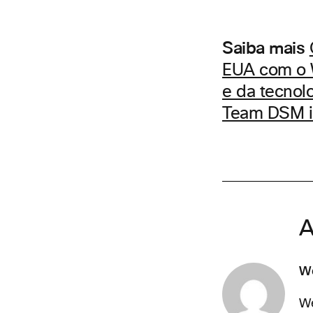
Saiba mais
EUA com o
e da tecnol
Team DSM i
A
W
We