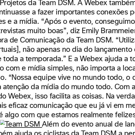
 Projetos da Team DSM. A Webex também
ntinuasse a fazer importantes conexões 
es e a mídia. “Após o evento, conseguimos
revistas muito boas”, diz Emily Brammeier
ra de Comunicação da Team DSM. “Utiliz
irtuais], não apenas no dia do lançamento
 toda a temporada.” E a Webex ajuda a to
 com e mídia simples, não importa a loca
do. “Nossa equipe vive no mundo todo, o q
a atenção da mídia do mundo todo. Com 
o Webex, isso facilita as coisas. Na verda
is eficaz comunicação que eu já vi em m
 é algo com que estamos realmente felize
Além do evento anual de la
ém ajuda os ciclistas da Team DSM a p