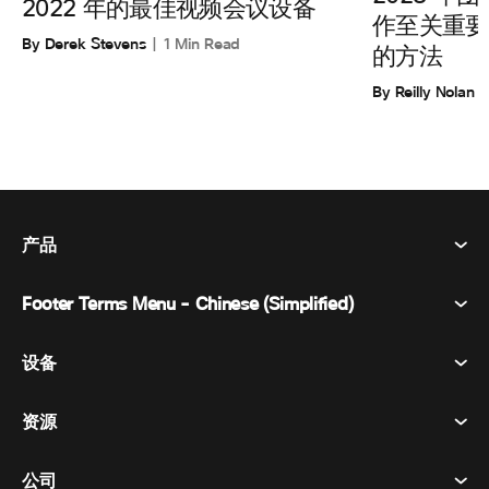
2022 年的最佳视频会议设备
作至关重要
By Derek Stevens
1 Min Read
的方法
By Reilly Nolan
产品
Footer Terms Menu - Chinese (Simplified)
Webex Suite
会议
设备
条款和条件
呼唤
隐私声明
资源
房间设备
消息传递
曲奇饼
桌面设备
活动
公司
价格