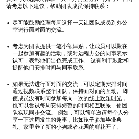
请考虑以下建议，帮助团队成员保持联系：
尽可能鼓励经理每周选择一天让团队成员到办公
室进行面对面的交流。
考虑为团队提供一笔小额津贴，让成员可以聚在
一起参加有趣的活动，或对远程办公的同事表示
认可，表彰他们出色完成工作。 这有利于鼓励和
提醒他们安排时间与同事联系。
如果无法进行面对面的交流，可以定期安排时间
通过视频联系整个团队，保持面对面的互动。 即
使成员没有时间参加每周一次的
线上欢乐时光
，
也可以尝试每周安排短暂的时间相互联系，使团
队实现同步交流。 例如，可以简单邀请每个人分
享一下这周发生的趣事，比如孩子参加毕业典
礼、家里养了新的小狗或者花园的鲜花开了。