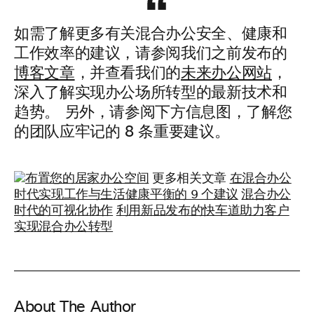
如需了解更多有关混合办公安全、健康和
工作效率的建议，请参阅我们之前发布的
博客文章
，并查看我们的
未来办公网站
，
深入了解实现办公场所转型的最新技术和
趋势。 另外，请参阅下方信息图，了解您
的团队应牢记的 8 条重要建议。
更多相关文章
在混合办公
时代实现工作与生活健康平衡的 9 个建议
混合办公
时代的可视化协作
利用新品发布的快车道助力客户
实现混合办公转型
About The Author