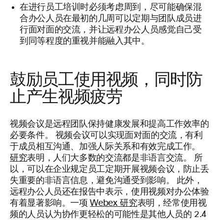
在进行员工培训时必须考虑周到，尽可能确保混
合办公人员在最初的几周可以定期与团队成员进
行面对面的交流，并让远程办公人员感觉自己受
到同等程度的重视并能融入其中。
鼓励员工使用视频，同时防
止产生视频疲劳
视频会议是远程团队保持健康发展和提高工作效率的
必要条件。 视频会议可以实现面对面的交流，有利
于成员相互沟通、加强人际关系和有效完成工作。
研究
表明，人们大多数的交流都是非语言交流。 所
以，可以在企业规定员工定期开展视频会议，防止丢
失重要的非语言信息，避免沟通受到影响。 此外，
远程办公人员还在报告中表示，使用视频对办公体验
有着显著影响。一项
Webex 研究
表明，经常使用视
频的人员认为协作更轻松的可能性是其他人员的 2.4