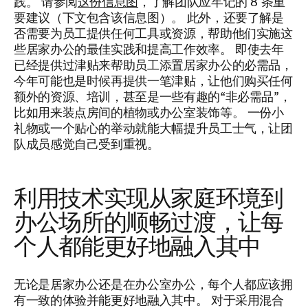
践。 请参阅
这份信息图
，了解团队应牢记的 8 条重
要建议（下文包含该信息图）。 此外，还要了解是
否需要为员工提供任何工具或资源，帮助他们实施这
些居家办公的最佳实践和提高工作效率。 即使去年
已经提供过津贴来帮助员工添置居家办公的必需品，
今年可能也是时候再提供一笔津贴，让他们购买任何
额外的资源、培训，甚至是一些有趣的“非必需品”，
比如用来装点房间的植物或办公室装饰等。 一份小
礼物或一个贴心的举动就能大幅提升员工士气，让团
队成员感觉自己受到重视。
利用技术实现从家庭环境到
办公场所的顺畅过渡，让每
个人都能更好地融入其中
无论是居家办公还是在办公室办公，每个人都应该拥
有一致的体验并能更好地融入其中。 对于采用混合