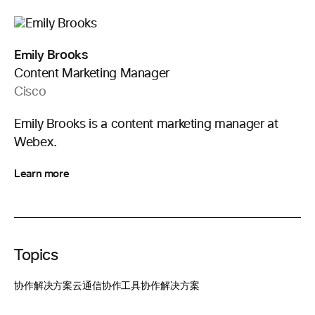
Emily Brooks
Content Marketing Manager
Cisco
Emily Brooks is a content marketing manager at
Webex.
Learn more
Topics
协作解决方案
云通信
协作工具
协作解决方案