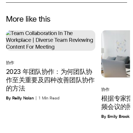
More like this
协作
2023 年团队协作：为何团队协
作至关重要及四种改善团队协作
的方法
协作
By Reilly Nolan
1 Min Read
根据专家指
频会议的照
By Emily Brooks