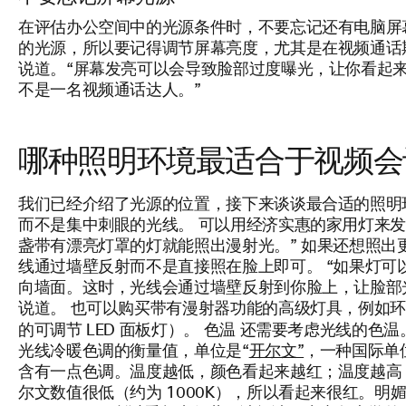
在评估办公空间中的光源条件时，不要忘记还有电脑屏幕
的光源，所以要记得调节屏幕亮度，尤其是在视频通话期间
说道。“屏幕发亮可以会导致脸部过度曝光，让你看起
不是一名视频通话达人。”
哪种照明环境最适合于视频会
我们已经介绍了光源的位置，接下来谈谈最合适的照明
而不是集中刺眼的光线。 可以用经济实惠的家用灯来发出漫射
盏带有漂亮灯罩的灯就能照出漫射光。” 如果还想照出
线通过墙壁反射而不是直接照在脸上即可。 “如果灯可
向墙面。这时，光线会通过墙壁反射到你脸上，让脸部光线
说道。 也可以购买带有漫射器功能的高级灯具，例如
色温
的可调节 LED 面板灯）。
还需要考虑光线的色温
光线冷暖色调的衡量值，单位是“
开尔文”
，一种国际单
含有一点色调。温度越低，颜色看起来越红；温度越高
尔文数值很低（约为 1000K），所以看起来很红。