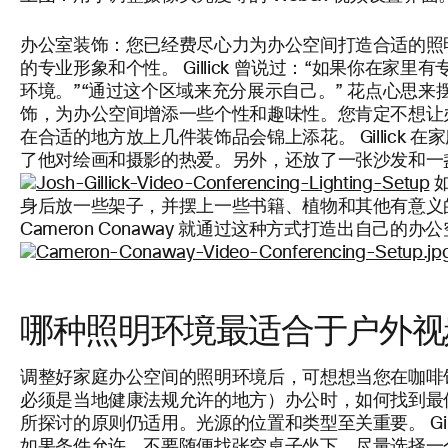
办公室装饰：
您已经费尽心力为办公空间打造合适的照
的专业形象和个性。 Gillick 曾说过：“如果你在家
环境。”“通过这个区域来充分展示自己。” 花点心思
饰，为办公空间增添一些个性和趣味性。您肯定不想让
在合适的地方放上几件装饰品会锦上添花。 Gillick
了他对绘画和摄影的热爱。另外，还放了一张沙发和一
如
身后放一些架子，并摆上一些书籍、植物和其他有意义的
Cameron Conaway 就通过这种方式打造出自己的办
哪种照明环境最适合于户外视
调整好家庭办公空间的照明环境后，可想想当您在咖啡
必须是当地健康法规允许的地方）办公时，如何找到最
所探讨的原则仍适用。光源的位置和类型至关重要。 Gil
如果条件允许，不要随便找张空桌子坐下，尽量选择一个适合