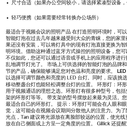
尺寸合适（如果办公空间较小，请选择紧凑型设备，
轻巧便携（如果需要经常转换办公场所）
最适合于视频会议的照明产品
在打造照明环境时，可
智能灯泡在过去几年越来越受到大众的青睐，您的家里
果还没有安装，可以将灯具中的现有灯泡直接更换为智
明环境。借助这种通过蓝牙方式操控的照明设备，您可
不仅如此，您还可以通过语音或手机上的应用程序进行
乱地调节灯光了。 市场上可供选择的智能灯泡的品牌
LE
节的产品，确保能够满足您对色温和亮度的要求。
以选择可调节颜色和亮度的 LED 台灯。同时，应该
环形灯：
移动整盏台灯也能轻松调整台灯的位置。
环
用于视频通话的理想之选。环形灯有很多种型号，包括
架的环形灯等等。 带支架的型号摆放起来最为灵活。
最适合自己的环形灯。 提示：环形灯可能会在人眼和
觉，这可能会在视频会议期间分散他人的注意力。为了
光点，Tan 建议将光源放在离脸部较远的位置，使光
放在自己侧面或上方呈一定角度的位置。 Gillick 