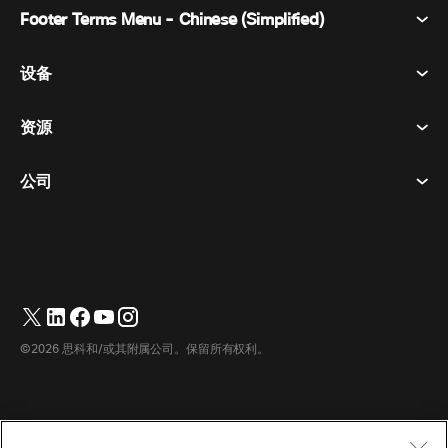
Footer Terms Menu - Chinese (Simplified)
Webex Suite
会议
设备
条款和条件
呼唤
隐私声明
资源
房间设备
消息传递
曲奇饼
桌面设备
活动
公司
价格
商标
数字白板
视频消息
下载
简体中文
Cisco
电话
繁體中文
(
繁体中文
)
轮询
帮助中心
Webex 客户宣传计划
相机
English
(
英语
)
网络研讨会
Webex 社区
联系支持
耳机
Français
(
法语
)
白板
产品概要
联系销售人员
©2026 思科和/或其附属公司。保留所有权利。
客房配件
Deutsch
(
德语
)
云联络中心
观看网络研讨会
Webex 商品商店
Italiano
(
意大利语
)
CPaaS
应用中心
职业
日本語
(
日语
)