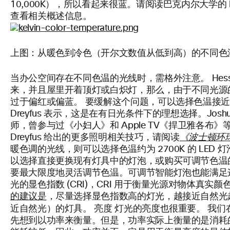
10,000K），所以看起来很蓝。请阅读巴克内尔大学的 Danie
查看相关概述信息。
上图：从暖色到冷色（开尔文数值从低到高）的不同色
当办公空间存在不同色温的光线时，需格外注意。 Hess
来，并且屋里开着顶灯或白炽灯，那么，由于不同光源
过于偏红或偏蓝。 要缓解这个问题，可以选择色温接近 6000
Dreyfus 表示，这是在有日光条件下的理想选择。Joshu
师，曾参与过《小妇人》和 Apple TV《捍卫雅各布
Dreyfus 给出的更多照明相关技巧，请阅读
《波士顿环
暖色调的光线，则可以选择色温约为 2700K 的 LED
以选择直接更换现有灯具中的灯泡，或购买可调节色温
要最大限度地灵活调节色温。可调节智能灯泡也能满足
光的显色指数 (CRI)，CRI 用于衡量光源对物体真实颜色呈
的建议是
，尽量选择显色指数高的灯光，越接近自然光越好
亮度
近自然光）的灯具。
灯光的亮度也很重要。 我们
先想到以功率来衡量。但是，功率实际上衡量的是消耗的