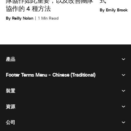
式
隊協作如此重要，以及改善團隊
協作的 4 種方法
By Emily Brooks
By Reilly Nolan
1 Min Read
產品
Footer Terms Menu - Chinese (Traditional)
Webex 套件
會議
裝置
條款及條件
呼喚
隱私權聲明
資源
房間設備
訊息傳遞
餅乾
桌面設備
活動
公司
定價
商標
數位白板