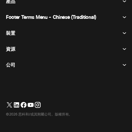
產品
Footer Terms Menu - Chinese (Traditional)
Webex 套件
會議
裝置
條款及條件
呼喚
隱私權聲明
資源
房間設備
訊息傳遞
餅乾
桌面設備
活動
公司
定價
商標
數位白板
視訊訊息
下載
繁體中文
Cisco
電話
简体中文
(
簡體中文
)
輪詢
幫助中心
Webex 客戶倡導計劃
相機
Français
(
法語
)
網路研討會
Webex 社群
聯繫支援人員
耳機
Deutsch
(
德語
)
白板
產品要點
聯繫銷售人員
©2026 思科和/或其附屬公司。版權所有。
房間配件
Italiano
(
義大利語
)
雲端聯絡中心
觀看網路研討會
Webex 商品商店
日本語
(
日語
)
CPaaS