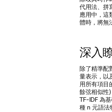
代用法、拼
應用中，這
體時，將無
深入
除了精準配
量表示，以及知
用所有項目
餘弦相似性
TF-IDF
種 n 元語