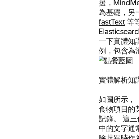
援，Mind
為基礎，另
fastText
等等
Elastic
一下實體知識
例，包含為
實體解析知
如圖所示，「c
食物項目的
記錄。 這三
中的文字通常
除歧異時作為