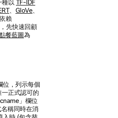
一種以
TF-IDF
ERT
、
GloVe
、
依賴
項前，先快速回顧
點餐藍圖
為
t」欄位，列示每個
唯一正式認可的
name」欄位
正式名稱同時在消
填入時 (包含替