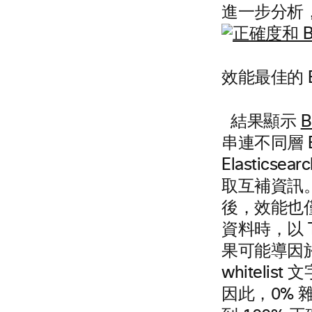
進一步分析
效能最佳的 
結果顯示
B
串連不同層 
Elastic
取互補資訊。
後，效能也僅
資料時，以 
果可能導因於
whitel
因此，0% 