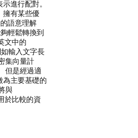
表示進行配對。
，擁有某些優
文字的語意理解
能夠輕鬆轉換到
和英文中的
例如輸入文字長
密集向量計
 但是經過適
徵為主要基礎的
將與
 策劃用於比較的資