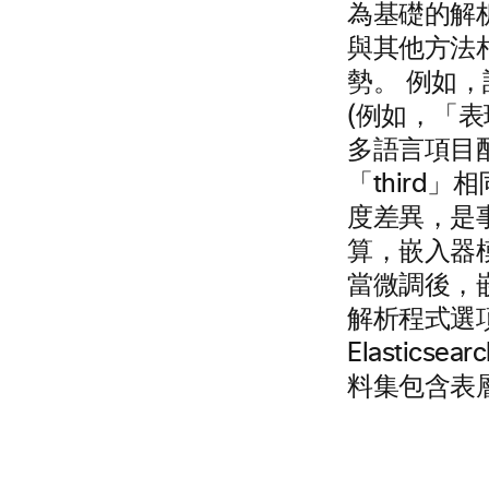
為基礎的解
與其他方法
勢。 例如，
(例如，「
多語言項目配
「third
度差異，是
算，嵌入器
當微調後，
解析程式選
Elastic
料集包含表