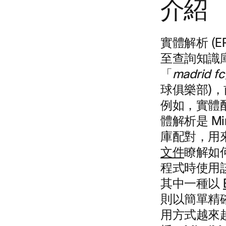
介紹
實體解析 (
至查詢知識庫
「
madrid fc
球俱樂部)
例如，實體
體解析是 Mi
庫配對，用
文件
瞭解如何
程式時使用該
其中一種以
則以簡單精確
用方式越來