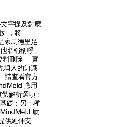
將文字提及對應
例如，將
(皇家馬德里足
其他名稱稱呼，
料刪除。 實
先填入的知識
 請查看
官方
Meld 應用
種實體解析選項：
基礎；另一種
dMeld 應
提供延伸支