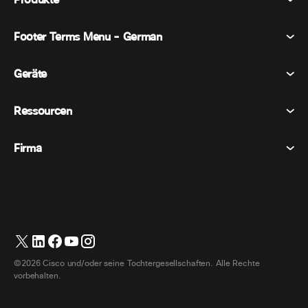
Produkte
Footer Terms Menu - German
Webex Suite
Tagungen
Geräte
Allgemeine Geschäftsbedingungen
Berufung
Datenschutzerklärung
Ressourcen
Raumgeräte
Nachrichten
Cookies
Schreibtischgeräte
Veranstaltungen
Firma
Preise
Marken
Digitale Whiteboards
Videonachrichten
Herunterladungen
Deutsch
Cisco
Telefone
简体中文 (Vereinfachtes Chinesisch)
Umfrage
Hilfezentrum
Webex Kunden Advocacy Programm
Kameras
繁體中文 (Traditionelles Chinesisch)
Webinare
Webex Gemeinschaft
Support kontaktieren
Kopfhörer
Français (Französisch)
Whiteboarding
Produktinformationen
Kontakt Vertrieb
©2026 Cisco und/oder seine Tochtergesellschaften. Alle Rechte
Zimmerzubehör
Italiano (Italienisch)
Cloud-Kontaktcenter
vorbehalten.
Webinare Ansehen
Webex Merch Shop
日本語 (Japanisch)
CPaaS