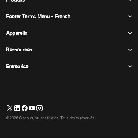
Produits
Footer Terms Menu - French
Webex Suite
Réunions
Appareils
Conditions générales
Appel
Déclaration de confidentialité
Ressources
Appareils de la salle
Messagerie
Cookies
Appareils de bureau
Événements
Entreprise
Tarifs
Marques déposées
Tableaux blancs numériques
Messagerie vidéo
Téléchargements
Français
Cisco
Téléphones
简体中文 (Chinois simplifié)
Vote
Centre d’aide
Programme de défense des intérêts des clients Webex
Caméras
繁體中文 (Chinois traditionnel)
Webinaires
Communauté Webex
Contacter le support
Casques d’écoute
Deutsch (Allemand)
Tableau blanc
Les essentiels du produit
Contacter le service commercial
©2026 Cisco et/ou ses filiales. Tous droits réservés.
Accessoires de chambre
Italiano (Italien)
Centre de contact Cloud
Regarder les webinaires
Boutique de produits dérivés Webex
日本語 (Japonais)
CPaaS