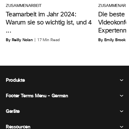
ZUSAMMENARBE
ZUSAMMENARBEIT
Die beste 
Teamarbeit im Jahr 2024:
Videokonfe
Warum sie so wichtig ist, und 4
Expertenm
...
By Emily Brooks
By Reilly Nolan
17 Min Read
Produkte
Footer Terms Menu - German
Webex Suite
Tagungen
Geräte
Allgemeine Geschäftsbedingungen
Berufung
Datenschutzerklärung
Ressourcen
Raumgeräte