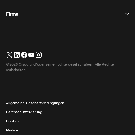
Nachrichten
Cookies
Schreibtischgeräte
Veranstaltungen
Firma
Preise
Marken
Digitale Whiteboards
Videonachrichten
Herunterladungen
Deutsch
Cisco
Telefone
简体中文 (Vereinfachtes Chinesisch)
Umfrage
Hilfezentrum
Webex Kunden Advocacy Programm
Kameras
繁體中文 (Traditionelles Chinesisch)
Webinare
Webex Gemeinschaft
Support kontaktieren
Kopfhörer
Français (Französisch)
Whiteboarding
Produktinformationen
Kontakt Vertrieb
©2026 Cisco und/oder seine Tochtergesellschaften. Alle Rechte
Zimmerzubehör
Italiano (Italienisch)
Cloud-Kontaktcenter
vorbehalten.
Webinare Ansehen
Webex Merch Shop
日本語 (Japanisch)
CPaaS
App Hub
Karriere
한국어 (Koreanisch)
Zugänglichkeit
Allgemeine Geschäftsbedingungen
Português (Portugiesisch, Brasilien)
Entwickler
Datenschutzerklärung
Español (Spanisch)
Cookies
Marken