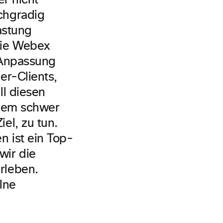
er nicht
chgradig
astung
wie Webex
 Anpassung
er-Clients,
ll diesen
inem schwer
el, zu tun.
 ist ein Top-
wir die
rleben.
lne