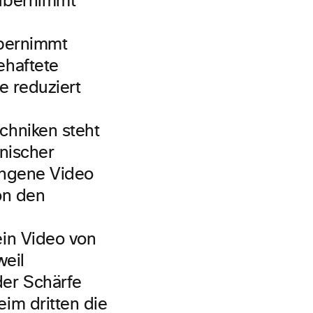
 übernimmt
übernimmt
ehaftete
e reduziert
chniken steht
hnischer
angene Video
on den
in Video von
weil
er Schärfe
im dritten die