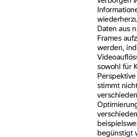
verborgen 
Information
wiederherzu
Daten aus n
Frames aufzu
werden, ind
Videoauflös
sowohl für 
Perspektive
stimmt nich
verschieden
Optimierung
verschieden
beispielswe
begünstigt 