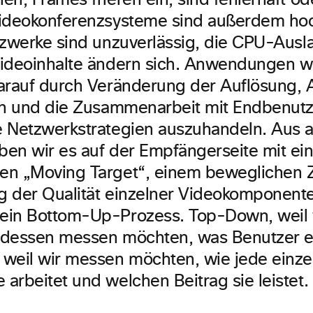
n, Frames frieren ein, sind fehlerhaft od
Videokonferenzsysteme sind außerdem ho
tzwerke sind unzuverlässig, die CPU-Ausl
Videoinhalte ändern sich. Anwendungen 
arauf durch Veränderung der Auflösung,
en und die Zusammenarbeit mit Endbenutz
 Netzwerkstrategien auszuhandeln. Aus a
en wir es auf der Empfängerseite mit e
n „Moving Target“, einem beweglichen Zi
 der Qualität einzelner Videokomponenten
in Bottom-Up-Prozess. Top-Down, weil 
 dessen messen möchten, was Benutzer e
weil wir messen möchten, wie jede einze
arbeitet und welchen Beitrag sie leistet.