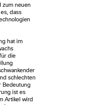
ll zum neuen
 es, dass
technologien
ng hat im
wachs
ür die
ellung
r schwankender
nd schlechten
er Bedeutung
ung ist es
 Artikel wird