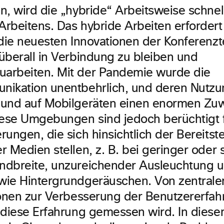
n, wird die „hybride“ Arbeitsweise schne
rbeitens. Das hybride Arbeiten erfordert
 die neuesten Innovationen der Konferenz
überall in Verbindung zu bleiben und
arbeiten. Mit der Pandemie wurde die
ikation unentbehrlich, und deren Nutzu
 und auf Mobilgeräten einen enormen Zu
iese Umgebungen sind jedoch berüchtigt f
ungen, die sich hinsichtlich der Bereitst
r Medien stellen, z. B. bei geringer ode
dbreite, unzureichender Ausleuchtung u
ie Hintergrundgeräuschen. Von zentral
ionen zur Verbesserung der Benutzererfahr
 diese Erfahrung gemessen wird. In diesem