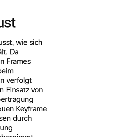
ust
sst, wie sich
lt. Da
en Frames
 beim
n verfolgt
n Einsatz von
bertragung
euen Keyframe
ssen durch
kung