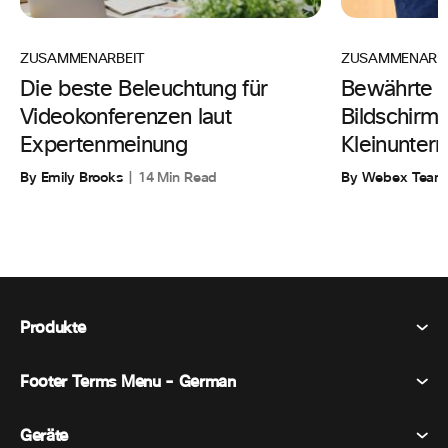
ZUSAMMENARBEIT
ZUSAMMENARBE
Die beste Beleuchtung für
Bewährte T
Videokonferenzen laut
Bildschirmi
Expertenmeinung
Kleinunte
By Emily Brooks
14 Min Read
By Webex Team
Produkte
Footer Terms Menu - German
Webex Suite
Tagungen
Geräte
Allgemeine Geschäftsbedingungen