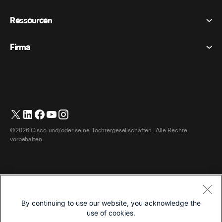
Berufung
Datenschutzerklärung
Ressourcen
Raumgeräte
Nachrichten
Cookies
Schreibtischgeräte
Veranstaltungen
Firma
Preise
Marken
Digitale Whiteboards
Videonachrichten
Herunterladungen
Deutsch
Cisco
Telefone
简体中文 (Vereinfachtes Chinesisch)
Umfrage
Hilfezentrum
Webex Kunden Advocacy Programm
Kameras
繁體中文 (Traditionelles Chinesisch)
Webinare
Webex Gemeinschaft
Support kontaktieren
Kopfhörer
Français (Französisch)
Whiteboarding
Produktinformationen
Kontakt Vertrieb
©2026 Cisco und/oder seine Tochtergesellschaften. Alle Rechte
Zimmerzubehör
Italiano (Italienisch)
Cloud-Kontaktcenter
vorbehalten.
Webinare Ansehen
Webex Merch Shop
日本語 (Japanisch)
CPaaS
App Hub
Karriere
한국어 (Koreanisch)
Zugänglichkeit
Allgemeine Geschäftsbedingungen
Português (Portugiesisch, Brasilien)
Entwickler
By continuing to use our website, you acknowledge the
Datenschutzerklärung
use of cookies.
Español (Spanisch)