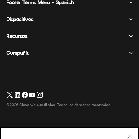
Footer Terms Menu - Spanish
Webex Suite
Reuniones
Dispositivos
Términos y condiciones
Vocación
Declaración de privacidad
Recursos
Dispositivos de la habitación
Mensajería
Galletas
Dispositivos de escritorio
Eventos
Compañía
Precios
Marcas comerciales
Pizarras digitales
Mensajería de vídeo
Descargas
Español
Cisco
Teléfonos
简体中文 (Chino simplificado)
Votación
Centro de ayuda
Programa de defensa del cliente de Webex
Cámaras
繁體中文 (Chino tradicional)
Seminarios web
Comunidad Webex
Contactar con el servicio de asistencia
Auriculares
English (Inglés)
Pizarra blanca
Elementos esenciales del producto
Contactar con Ventas
©2026 Cisco y/o sus filiales. Todos los derechos reservados.
Accesorios de habitación
Français (Francés)
Centro de contacto en la nube
Ver seminarios web
Tienda de productos Webex
Deutsch (Alemán)
CPaaS
Centro de aplicaciones
Carreras
Italiano
Accesibilidad