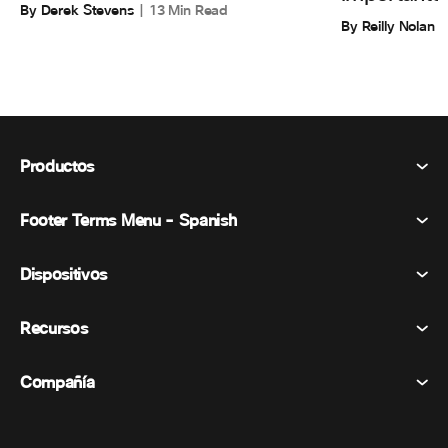
By Derek Stevens
13 Min Read
By Reilly Nolan
Productos
Footer Terms Menu - Spanish
Webex Suite
Reuniones
Dispositivos
Términos y condiciones
Vocación
Declaración de privacidad
Recursos
Dispositivos de la habitación
Mensajería
Galletas
Dispositivos de escritorio
Eventos
Compañía
Precios
Marcas comerciales
Pizarras digitales
Mensajería de vídeo
Descargas
Español
Cisco
Teléfonos