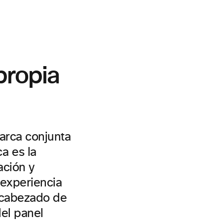
propia
arca conjunta
a es la
ación y
 experiencia
ncabezado de
del panel