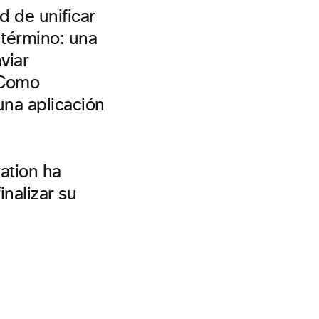
d de unificar
 término: una
viar
. Como
una aplicación
ation ha
inalizar su
.