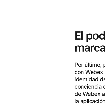
El po
marc
Por último,
con Webex y
identidad de
conciencia d
de Webex al
la aplicació