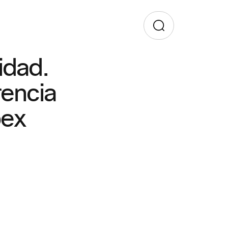
idad.
rencia
bex