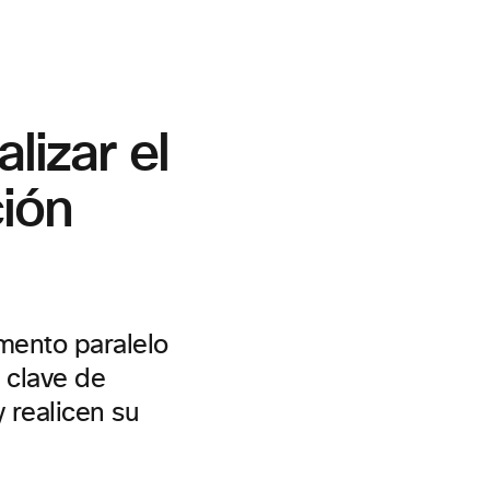
lizar el
ción
umento paralelo
 clave de
 realicen su