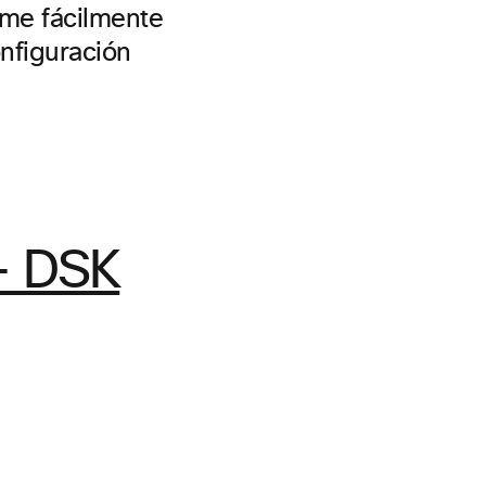
orme fácilmente
onfiguración