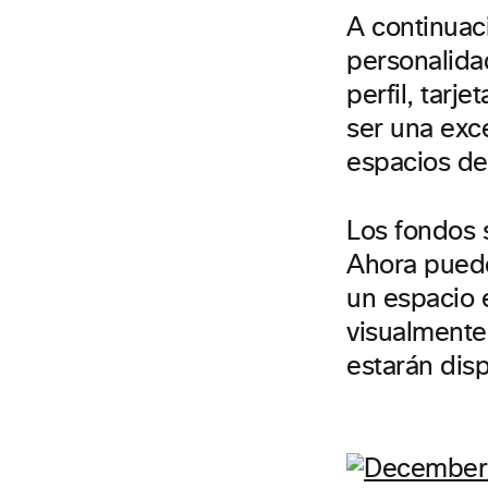
A continuac
personalida
perfil, tar
ser una exc
espacios de 
Los fondos s
Ahora puede
un espacio e
visualmente
estarán dis