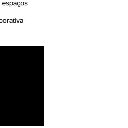
e espaços
porativa