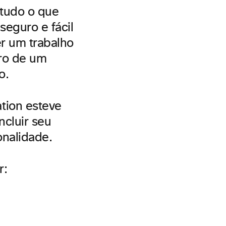
 tudo o que
seguro e fácil
er um trabalho
ro de um
o.
tion esteve
cluir seu
onalidade.
r: