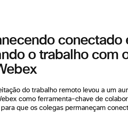
necendo conectado 
ando o trabalho com o
Webex
eitação do trabalho remoto levou a um au
Webex como ferramenta-chave de colabo
l para que os colegas permaneçam conec