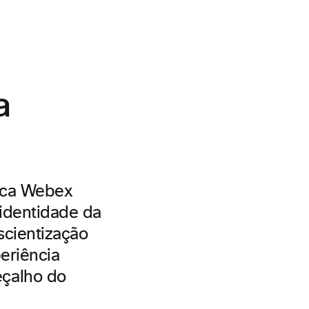
a
arca Webex
identidade da
scientização
eriência
eçalho do