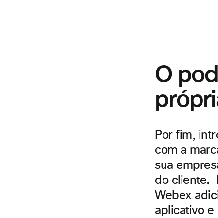
O pod
própr
Por fim, in
com a marca
sua empresa
do cliente.
Webex adic
aplicativo e