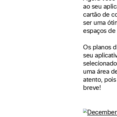
ao seu apli
cartão de c
ser uma óti
espaços de 
Os planos d
seu aplicat
selecionado
uma área de
atento, poi
breve!