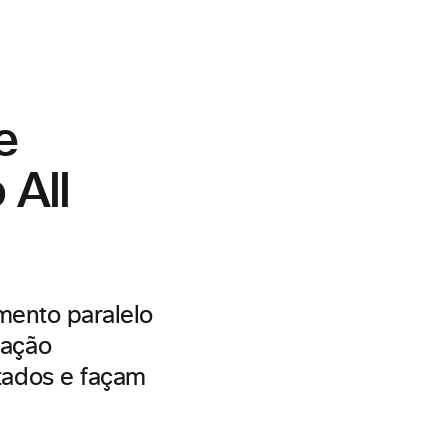
e
 All
mento paralelo
ração
tados e façam