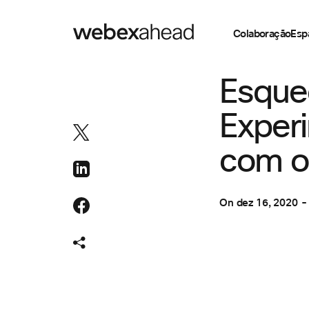
Colaboração
Esp
COLABORAÇÃO
,
Esque
Exper
com o
On
dez 16, 2020