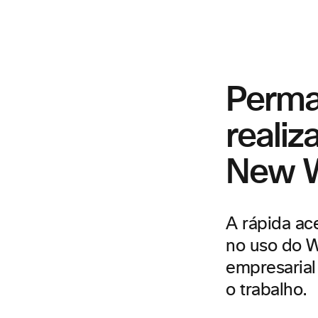
Perma
realiz
New 
A rápida ac
no uso do 
empresaria
o trabalho.