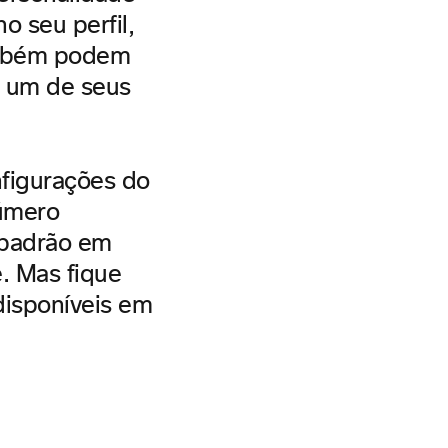
o seu perfil,
também podem
a um de seus
nfigurações do
número
 padrão em
e. Mas fique
disponíveis em