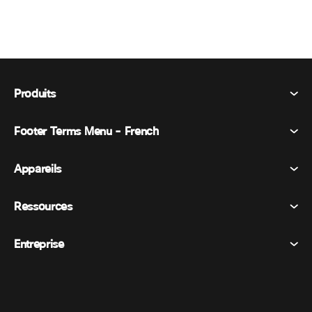
Produits
Footer Terms Menu - French
Webex Suite
Réunions
Appareils
Conditions générales
Appel
Déclaration de confidentialité
Ressources
Appareils de la salle
Messagerie
Cookies
Appareils de bureau
Événements
Entreprise
Tarifs
Marques déposées
Tableaux blancs numériques
Messagerie vidéo
Téléchargements
Français
Cisco
Téléphones
简体中文 (Chinois simplifié)
Vote
Centre d’aide
Programme de défense des intérêts des clients Webex