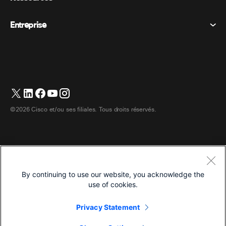
Messagerie
Cookies
Appareils de bureau
Événements
Entreprise
Tarifs
Marques déposées
Tableaux blancs numériques
Messagerie vidéo
Téléchargements
Français
Cisco
Téléphones
简体中文 (Chinois simplifié)
Vote
Centre d’aide
Programme de défense des intérêts des clients Webex
Caméras
繁體中文 (Chinois traditionnel)
Webinaires
Communauté Webex
Contacter le support
Casques d’écoute
English (Anglais)
Tableau blanc
Les essentiels du produit
Contacter le service commercial
©2026 Cisco et/ou ses filiales. Tous droits réservés.
Accessoires de chambre
Deutsch (Allemand)
Centre de contact Cloud
Regarder les webinaires
Boutique de produits dérivés Webex
Italiano (Italien)
CPaaS
Centre d’applications
Carrières
日本語 (Japonais)
Accessibilité
Conditions générales
By continuing to use our website, you acknowledge the
한국어 (Coréen)
Déclaration de confidentialité
Développeurs
use of cookies.
Português (Portugais – du Brésil)
Cookies
Privacy Statement
Marques déposées
Español (Espagnol)
Français