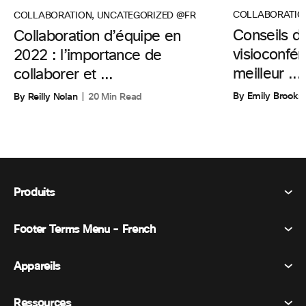
COLLABORATIO
COLLABORATION
,
UNCATEGORIZED @FR
Conseils d’
Collaboration d’équipe en
visioconfér
2022 : l’importance de
meilleur ...
collaborer et ...
By Emily Brooks
By Reilly Nolan
20 Min Read
Produits
Footer Terms Menu - French
Webex Suite
Réunions
Appareils
Conditions générales
Appel
Déclaration de confidentialité
Ressources
Appareils de la salle