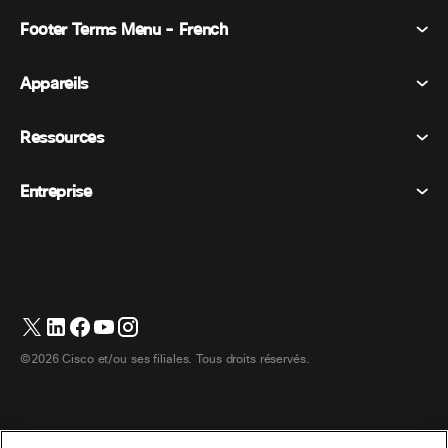
Footer Terms Menu - French
Webex Suite
Réunions
Appareils
Conditions générales
Appel
Déclaration de confidentialité
Ressources
Appareils de la salle
Messagerie
Cookies
Appareils de bureau
Événements
Entreprise
Tarifs
Marques déposées
Tableaux blancs numériques
Messagerie vidéo
Téléchargements
Français
Cisco
Téléphones
简体中文 (Chinois simplifié)
Vote
Centre d’aide
Programme de défense des intérêts des clients Webex
Caméras
繁體中文 (Chinois traditionnel)
Webinaires
Communauté Webex
Contacter le support
Casques d’écoute
English (Anglais)
Tableau blanc
Les essentiels du produit
Contacter le service commercial
©2026 Cisco et/ou ses filiales. Tous droits réservés.
Accessoires de chambre
Deutsch (Allemand)
Centre de contact Cloud
Regarder les webinaires
Boutique de produits dérivés Webex
Italiano (Italien)
CPaaS
Centre d’applications
Carrières