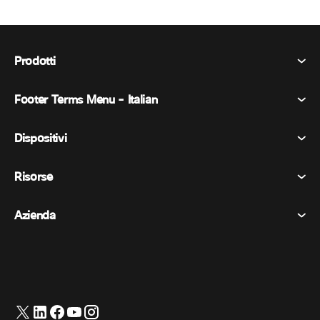
Prodotti
Footer Terms Menu - Italian
Webex Suite
Riunioni
Dispositivi
Termini e condizioni
Chiamata
Informativa sulla privacy
Risorse
Dispositivi della stanza
Messaggistica
Biscotti
Dispositivi da scrivania
Eventi
Azienda
Prezzi
Marchi
Lavagne digitali
Messaggi video
Scaricare
Italiano
Cisco
Telefoni
简体中文 (Cinese semplificato)
Sondaggi
Centro assistenza
Programma di difesa dei clienti Webex
Telecamere
繁體中文 (Cinese tradizionale)
Webinars
Comunità Webex
Contatta il supporto
Cuffie
English (Inglese)