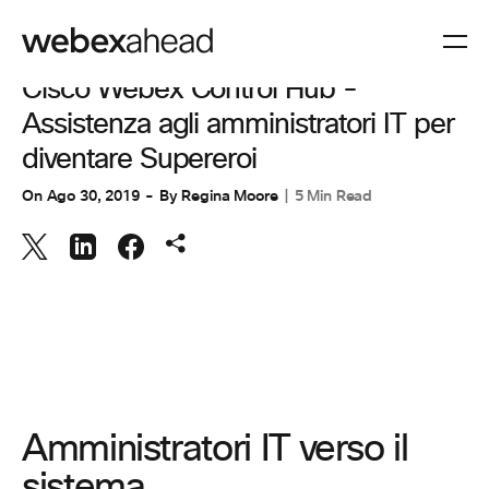
COLLABORAZIONE
,
SPAZI DI LAVORO
Cisco Webex Control Hub -
Assistenza agli amministratori IT per
diventare Supereroi
On
Ago 30, 2019
By
Regina Moore
5 Min Read
Amministratori IT verso il
sistema