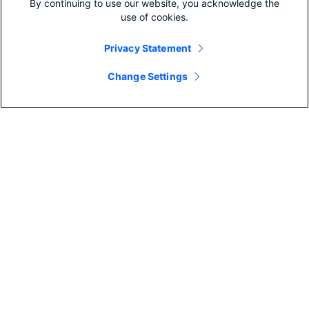
By continuing to use our website, you acknowledge the
use of cookies.
About The Author
Privacy Statement
Change Settings
Regina Moore
Director, Global Support Services Strategy for
Collaboration
Cisco
Regina leads the Analytics and Diagnostics product
team in the Cisco Collaboration Business Unit
which focuses on providing IT Administrators key
business insight for driving adoption, ensuring
quality of service and optimizing resources for
collaboration deployments.
Learn more