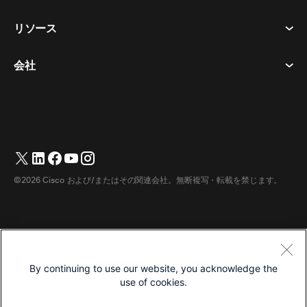
通話
プライバシーステートメント
リソース
ヘッドセット​
メッセージング
クッキー
カメラ​
イベント
会社
ダウンロード​
商標
Desk シリーズ​
ビデオ メッセージング
ヘルプセンター​
日本語
Cisco
Room シリーズ​
简体中文
(
簡体中国語
)
投票
テストミーティングに参加​
Webex カスタマー アドボカシー プログラム
Board シリーズ​
繁體中文
(
繁体中国語
)
ウェビナー
ウェビナー
サポートへのお問い合わせ
Phone シリーズ​
Français
(
フランス語
)
ホワイトボード
アクセシビリティ
営業担当へのお問い合わせ
©2026 Cisco および/またはその関連会社。無断複写・転載を禁じます。
アクセサリ​
Deutsch
(
ドイツ語
)
クラウド コンタクト センター
インクルーシブ
Webex マーチャンダイズストア
部屋のデバイス
Italiano
(
イタリア語
)
CPaaS
価格
キャリア
デスクデバイス
한국어
(
韓国語
)
ダウンロード
利用規約
By continuing to use our website, you acknowledge the
デジタルホワイトボード
Português
(
ポルトガル語（ブラジル）
)
プライバシーステートメント
ヘルプ センター
use of cookies.
電話
Español
(
スペイン語
)
クッキー
Webex コミュニティ