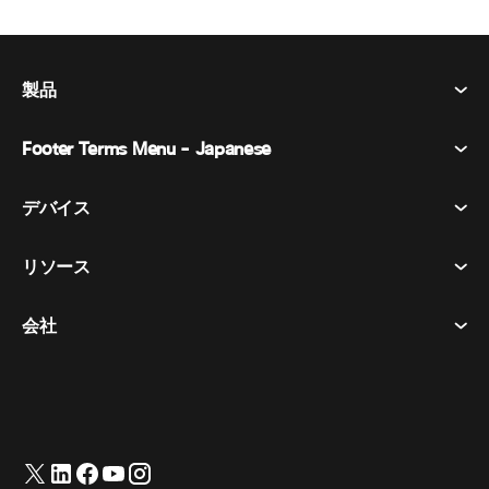
製品
Footer Terms Menu - Japanese
Webex Suite
会議
デバイス​
利用規約
通話
プライバシーステートメント
リソース
ヘッドセット​
メッセージング
クッキー
カメラ​
イベント
会社
ダウンロード​
商標
Desk シリーズ​
ビデオ メッセージング
ヘルプセンター​
日本語
Cisco
Room シリーズ​
English
(
英語
)
投票
テストミーティングに参加​
Webex カスタマー アドボカシー プログラム
Board シリーズ​
ウェビナー
ウェビナー
サポートへのお問い合わせ
Phone シリーズ​
ホワイトボード