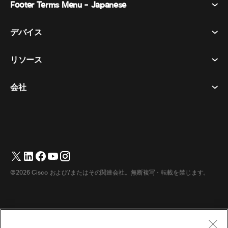
Footer Terms Menu - Japanese
Webex Suite
会議
デバイス​
利用規約
通話
プライバシーステートメント
リソース
ヘッドセット​
メッセージング
クッキー
カメラ​
イベント
会社
ダウンロード​
商標
Desk シリーズ​
ビデオ メッセージング
ヘルプセンター​
日本語
Cisco
Room シリーズ​
English
(
英語
)
投票
テストミーティングに参加​
Webex カスタマー アドボカシー プログラム
Board シリーズ​
ウェビナー
ウェビナー
サポートへのお問い合わせ
Phone シリーズ​
ホワイトボード
アクセシビリティ
営業担当へのお問い合わせ
©2026 Cisco および/またはその関連会社。無断複写・転載を禁じます。
アクセサリ​
クラウド コンタクト センター
インクルーシブ
Webex マーチャンダイズストア
部屋のデバイス
CPaaS
価格
キャリア
デスクデバイス
ダウンロード