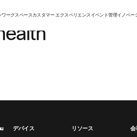
ン
ワークスペース
カスタマー エクスペリエンス
イベント管理
イノベーシ
ealth
nu
デバイス​
リソース
会