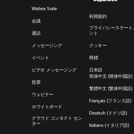
Webex Suite
利用規約
会議
プライバシーステート
通話
ント
メッセージング
クッキー
イベント
商標
ビデオ メッセージング
日本語
简体中文
(
簡体中国語
)
投票
繁體中文
(
繁体中国語
)
ウェビナー
Français
(
フランス語
)
ホワイトボード
Deutsch
(
ドイツ語
)
クラウド コンタクト セン
ター
Italiano
(
イタリア語
)