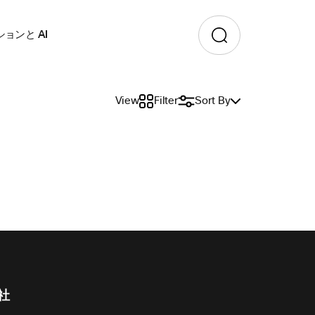
ョンと AI
View
Filter
Sort By
社