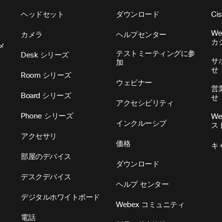
ヘッドセット​
ダウンロード​
Ci
W
カメラ​
ヘルプセンター​
カ
メ
テストミーティングに参
Desk シリーズ​
サ
加​
せ
Room シリーズ​
ウェビナー
営
Board シリーズ​
せ
アクセシビリティ
Phone シリーズ​
W
インクルーシブ
ス
アクセサリ​
価格
キ
部屋のデバイス
ダウンロード
デスクデバイス
ヘルプ センター
デジタルホワイトボード
Webex コミュニティ
電話