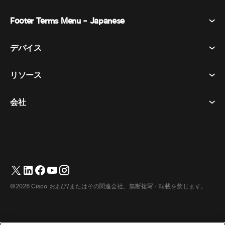
Footer Terms Menu - Japanese
Webex Suite
会議
デバイス​
利用規約
通話
プライバシーステートメント
リソース
ヘッドセット​
メッセージング
クッキー
カメラ​
イベント
会社
ダウンロード​
商標
Desk シリーズ​
ビデオ メッセージング
ヘルプセンター​
日本語
Cisco
Room シリーズ​
English
(
英語
)
投票
テストミーティングに参加​
Webex カスタマー アドボカシー プログラム
Board シリーズ​
ウェビナー
ウェビナー
サポートへのお問い合わせ
Phone シリーズ​
ホワイトボード
アクセシビリティ
営業担当へのお問い合わせ
©2026 Cisco および/またはその関連会社。無断複写・転載を禁じます。
アクセサリ​
クラウド コンタクト センター
インクルーシブ
Webex マーチャンダイズストア
部屋のデバイス
CPaaS
価格