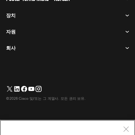
회의
장치
이용약관
부름
개인정보 보호정책
자원
객실 장치
메시징
쿠키
데스크 디바이스
이벤트
회사
가격
상표
디지털 화이트보드
비디오 메시징
다운로드
한국어
Cisco
전화
简体中文
(
중국어 간체
)
투표
도움말 센터
Webex 고객 옹호 프로그램
카메라
繁體中文
(
중국어 번체
)
웨비나
Webex 커뮤니티
지원에 문의하세요
헤드셋
English
(
영어
)
화이트보딩
제품 필수 사항
영업에 문의하세요
©2026 Cisco 및/또는 그 계열사. 모든 권리 보유.
객실 액세서리
Français
(
불어
)
클라우드 컨택센터
웹 세미나 시청
Webex 상품 매장
Deutsch
(
독어
)
CPaaS
앱 허브
경력
Italiano
(
이태리어
)
접근성
이용약관