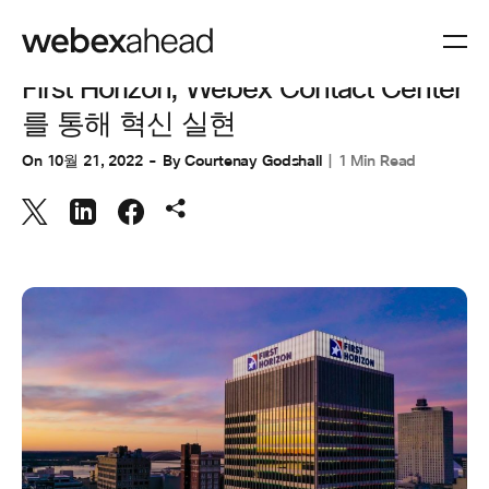
고객 경험
First Horizon, Webex Contact Center
를 통해 혁신 실현
On
10월 21, 2022
By
Courtenay Godshall
1 Min Read