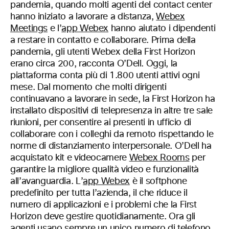
pandemia, quando molti agenti del contact center
hanno iniziato a lavorare a distanza,
Webex
Meetings
e l’
app Webex
hanno aiutato i dipendenti
a restare in contatto e collaborare. Prima della
pandemia, gli utenti Webex della First Horizon
erano circa 200, racconta O’Dell. Oggi, la
piattaforma conta più di 1.800 utenti attivi ogni
mese. Dal momento che molti dirigenti
continuavano a lavorare in sede, la First Horizon ha
installato dispositivi di telepresenza in altre tre sale
riunioni, per consentire ai presenti in ufficio di
collaborare con i colleghi da remoto rispettando le
norme di distanziamento interpersonale. O’Dell ha
acquistato kit e videocamere
Webex Rooms
per
garantire la migliore qualità video e funzionalità
all’avanguardia. L’
app Webex
è il softphone
predefinito per tutta l’azienda, il che riduce il
numero di applicazioni e i problemi che la First
Horizon deve gestire quotidianamente. Ora gli
agenti usano sempre un unico numero di telefono,