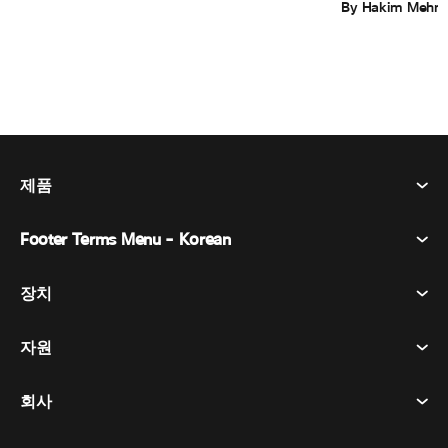
By Hakim Mehm
제품
Footer Terms Menu - Korean
Webex Suite
회의
장치
이용약관
부름
개인정보 보호정책
자원
객실 장치
메시징
쿠키
데스크 디바이스
이벤트
회사
가격
상표
디지털 화이트보드
비디오 메시징
다운로드