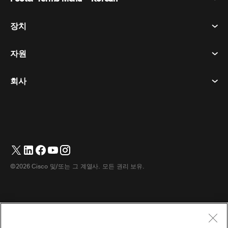
회의
장치
이용약관
부름
개인정보 보호정책
자원
객실 장치
메시징
쿠키
데스크 디바이스
이벤트
회사
가격
상표
디지털 화이트보드
비디오 메시징
다운로드
한국어
Cisco
전화
简体中文
(
중국어 간체
)
투표
도움말 센터
Webex 고객 옹호 프로그램
카메라
繁體中文
(
중국어 번체
)
웨비나
Webex 커뮤니티
지원에 문의하세요
헤드셋
English
(
영어
)
화이트보딩
제품 필수 사항
영업에 문의하세요
©2026 Cisco 및/또는 그 계열사. 모든 권리 보유.
객실 액세서리
Français
(
불어
)
클라우드 컨택센터
웹 세미나 시청
Webex 상품 매장
Deutsch
(
독어
)
CPaaS
앱 허브
경력
Italiano
(
이태리어
)
접근성
이용약관