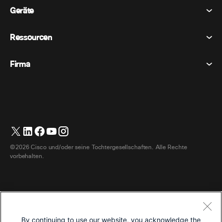
Tagungen
Geräte
Allgemeine Geschäftsbedingungen
Berufung
Datenschutzerklärung
Ressourcen
Raumgeräte
Nachrichten
Cookies
Schreibtischgeräte
Veranstaltungen
Firma
Preise
Marken
Digitale Whiteboards
Videonachrichten
Herunterladungen
Deutsch
Cisco
Telefone
简体中文 (Vereinfachtes Chinesisch)
Umfrage
Hilfezentrum
Webex Kunden Advocacy Programm
Kameras
繁體中文 (Traditionelles Chinesisch)
Webinare
Webex Gemeinschaft
Support kontaktieren
Kopfhörer
English (Englisch)
Whiteboarding
Produktinformationen
Kontakt Vertrieb
©2026 Cisco und/oder seine Tochtergesellschaften. Alle Rechte
Zimmerzubehör
Français (Französisch)
Cloud-Kontaktcenter
vorbehalten.
Webinare Ansehen
Webex Merch Shop
Italiano (Italienisch)
CPaaS
App Hub
Karriere
日本語 (Japanisch)
Zugänglichkeit
Allgemeine Geschäftsbedingungen
한국어 (Koreanisch)
Entwickler
By continuing to use our website, you acknowledge the