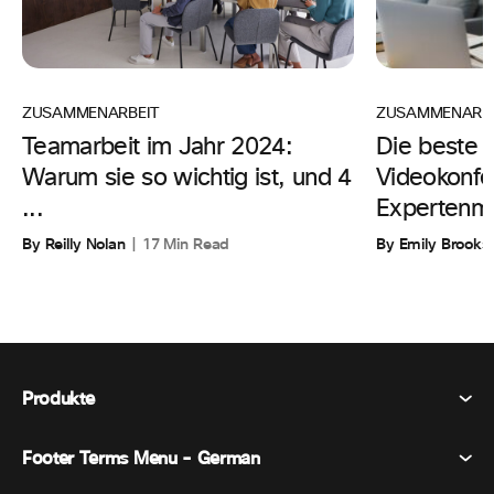
ZUSAMMENARBE
ZUSAMMENARBEIT
Die beste 
Teamarbeit im Jahr 2024:
Videokonfe
Warum sie so wichtig ist, und 4
Expertenm
...
By Emily Brooks
By Reilly Nolan
17 Min Read
Produkte
Footer Terms Menu - German
Webex Suite