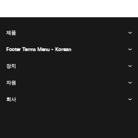
제품
Footer Terms Menu - Korean
Webex Suite
회의
장치
이용약관
부름
개인정보 보호정책
자원
객실 장치
메시징
쿠키
데스크 디바이스
이벤트
회사
가격
상표
디지털 화이트보드
비디오 메시징
다운로드
한국어
Cisco
전화
简体中文
(
중국어 간체
)
투표
도움말 센터
Webex 고객 옹호 프로그램
카메라
繁體中文
(
중국어 번체
)
웨비나
Webex 커뮤니티