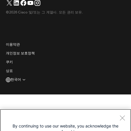
지원에 문의하세요
헤드셋
Français
(
불어
)
화이트보딩
제품 필수 사항
영업에 문의하세요
©2026 Cisco 및/또는 그 계열사. 모든 권리 보유.
객실 액세서리
Deutsch
(
독어
)
클라우드 컨택센터
웹 세미나 시청
Webex 상품 매장
Italiano
(
이태리어
)
CPaaS
앱 허브
경력
日本語
(
일어
)
접근성
이용약관
Português
(
브라질 포르투갈어
)
개인정보 보호정책
개발자
Español
(
스페인어
)
쿠키
상표
한국어
By continuing to use our website, you acknowledge the