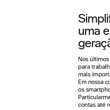
Simpli
uma ex
gera
Nos últimos 
para trabal
mais import
Em nossa cul
os smartpho
Particularm
contas até 