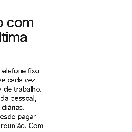
do com
ltima
telefone fixo
se cada vez
 de trabalho.
ida pessoal,
diárias.
desde pagar
 reunião. Com