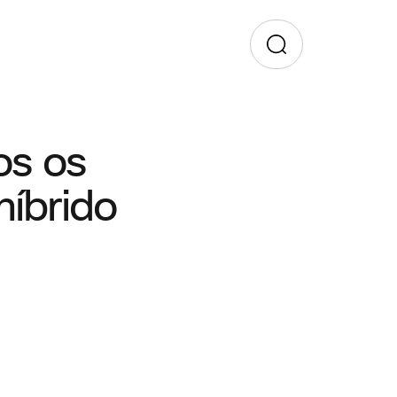
os os
híbrido