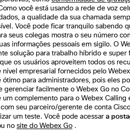
 Como você está usando a rede de voz cel
dados, a qualidade da sua chamada semp
ível. Você pode ficar tranquilo sabendo 
a seus colegas mostra o seu número com
as informações pessoais em sigilo. O W
e solução para trabalho híbrido e super f
 que os usuários aproveitem todos os rec
nível empresarial fornecidos pelo Webex 
ótimo para administradores, pois eles 
 e gerenciar facilmente o Webex Go no Co
 um complemento para o Webex Calling 
 com seu parceiro/gerente de conta Cisco
a post
lizar um teste. Você pode acessar
ou no
site do Webex Go
.