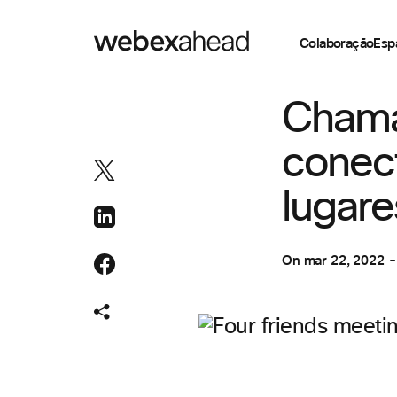
Colaboração
Esp
COLABORAÇÃO
Chama
conec
lugare
On
mar 22, 2022