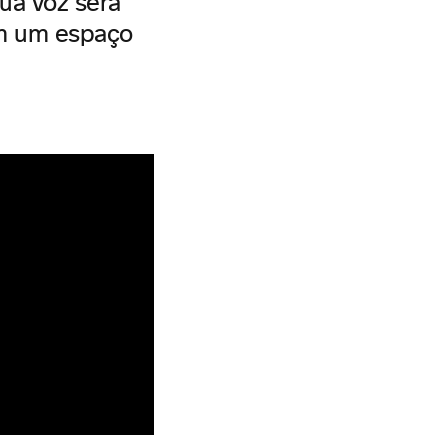
ua voz será
em um espaço