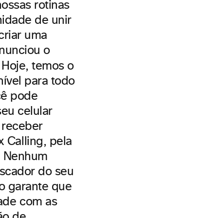
ossas rotinas
nidade de unir
 criar uma
anunciou o
 Hoje, temos o
ível para todo
cê pode
eu celular
e receber
Calling, pela
r. Nenhum
iscador do seu
o garante que
ade com as
ão de