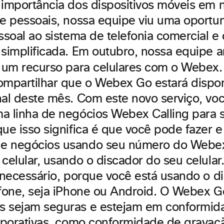
 importância dos dispositivos móveis em n
 e pessoais, nossa equipe viu uma oportu
ssoal ao sistema de telefonia comercial e
 simplificada. Em outubro, nossa equipe 
um recurso para celulares com o Webex.
ompartilhar que o Webex Go estará dispon
nal deste mês. Com este novo serviço, vo
a linha de negócios Webex Calling para s
que isso significa é que você pode fazer 
e negócios usando seu número do Webex 
 celular, usando o discador do seu celula
é necessário, porque você está usando o d
efone, seja iPhone ou Android. O Webex G
s sejam seguras e estejam em conformid
orporativas, como
conformidade de gravaç