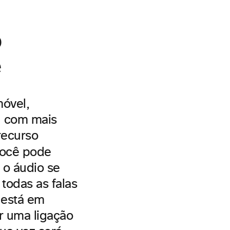
o
nte
móvel,
a com mais
 recurso
você pode
 o áudio se
todas as falas
 está em
r uma ligação