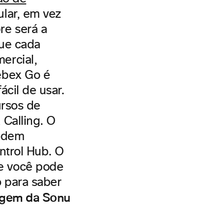
ular, em vez
re será a
que cada
ercial,
ebex Go é
ácil de usar.
ursos de
Calling. O
podem
ntrol Hub. O
e você pode
 para saber
agem da Sonu