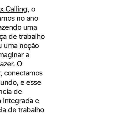
 Calling
, o
amos no ano
razendo uma
ça de trabalho
ou uma noção
maginar a
fazer. O
r, conectamos
undo, e esse
ncia de
 integrada e
cia de trabalho