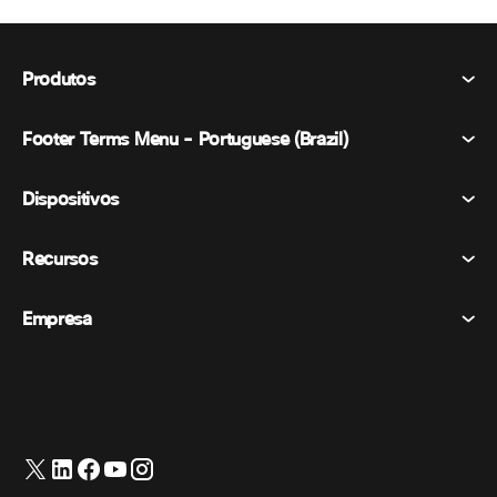
Produtos
Footer Terms Menu - Portuguese (Brazil)
Webex Suite
Reuniões
Dispositivos
Termos e Condições
Chamando
Declaração de Privacidade
Recursos
Dispositivos de sala
Mensagens
Biscoitos
Dispositivos de mesa
Eventos
Empresa
Preços
Marcas registradas
Quadros brancos digitais
Mensagens de vídeo
Transferências
Português
Cisco
Telefones
简体中文 (Chinês (Simplificado))
Sondagem
Central de Ajuda
Programa de defesa do cliente Webex
Câmeras
繁體中文 (Chinês (Tradicional))
Webinars
Comunidade Webex
Entre em contato com o suporte
Fones de ouvido
English (Inglês)
Quadro branco
Produtos essenciais