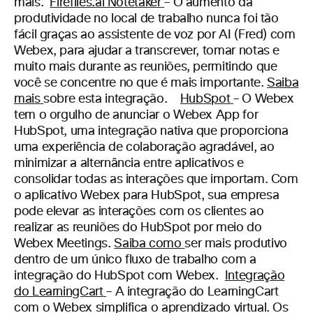
mais.
Fireflies.ai Notetaker
–
O aumento da
produtividade no local de trabalho nunca foi tão
fácil graças ao assistente de voz por AI (Fred) com
Webex, para ajudar
a transcrever, tomar notas e
muito mais durante as reuniões, permitindo que
você se concentre no que é mais importante.
Saiba
mais
sobre esta integração.
HubSpot
– O Webex
tem o orgulho de anunciar o Webex App for
HubSpot, uma integração nativa que proporciona
uma experiência de colaboração agradável, ao
minimizar a alternância entre aplicativos e
consolidar todas as interações que importam.
Com
o aplicativo Webex para HubSpot, sua empresa
pode elevar as interações com os clientes ao
realizar as reuniões do HubSpot por meio do
Webex Meetings.
Saiba como
ser mais produtivo
dentro de um único fluxo de trabalho com a
integração do HubSpot com Webex.
Integração
do LearningCart
–
A integração do LearningCart
com o Webex simplifica o aprendizado virtual. Os