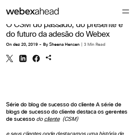
COLABORAÇÃO
O CSM do passado, do presente e
do futuro da adesão do Webex
On
dez 20, 2019
By
Sheena Hensen
3 Min Read
Série do blog de sucesso do cliente A série de
blogs de sucesso do cliente destaca os gerentes
de sucesso
do
cliente
(CSM)
e seus clientes onde destacamos uma história de