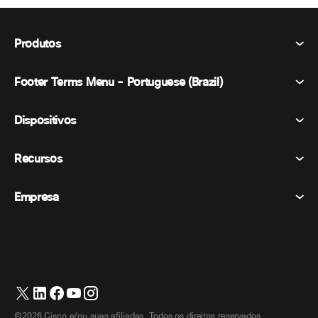
Produtos
Footer Terms Menu - Portuguese (Brazil)
Webex Suite
Reuniões
Dispositivos
Termos e Condições
Chamando
Declaração de Privacidade
Recursos
Dispositivos de sala
Mensagens
Biscoitos
Dispositivos de mesa
Eventos
Empresa
Preços
Marcas registradas
Quadros brancos digitais
Mensagens de vídeo
Transferências
Português
Cisco
Telefones
简体中文 (Chinês (Simplificado))
Sondagem
Central de Ajuda
Programa de defesa do cliente Webex
Câmeras
繁體中文 (Chinês (Tradicional))
Webinars
Comunidade Webex
Entre em contato com o suporte
Fones de ouvido
Français (Francês)
Quadro branco
Produtos essenciais
Contato de vendas
©2026 Cisco e/ou suas afiliadas. Todos os direitos reservados.