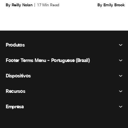
By Emily Brooks
By Reilly Nolan
17 Min Read
Produtos
Footer Terms Menu - Portuguese (Brazil)
Webex Suite
Reuniões
Dispositivos
Termos e Condições
Chamando
Declaração de Privacidade
Recursos
Dispositivos de sala
Mensagens
Biscoitos
Dispositivos de mesa
Eventos
Empresa
Preços
Marcas registradas
Quadros brancos digitais
Mensagens de vídeo
Transferências
Português
Cisco
Telefones
简体中文 (Chinês (Simplificado))
Sondagem