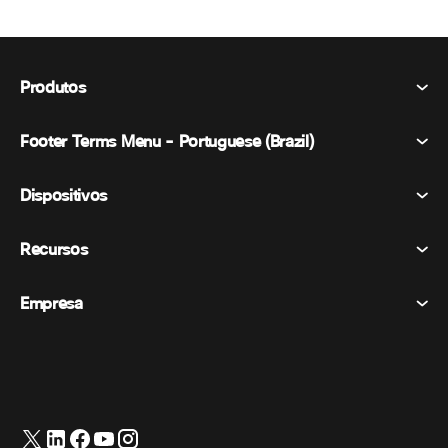
Produtos
Footer Terms Menu - Portuguese (Brazil)
Webex Suite
Reuniões
Dispositivos
Termos e Condições
Chamando
Declaração de Privacidade
Recursos
Dispositivos de sala
Mensagens
Biscoitos
Dispositivos de mesa
Eventos
Empresa
Preços
Marcas registradas
Quadros brancos digitais
Mensagens de vídeo
Transferências
Português
Cisco
Telefones
简体中文 (Chinês (Simplificado))
Sondagem
Central de Ajuda
Programa de defesa do cliente Webex
Câmeras
繁體中文 (Chinês (Tradicional))
Webinars
Comunidade Webex
Entre em contato com o suporte
Fones de ouvido
English (Inglês)