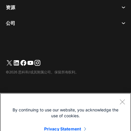
隐私声明
资源
房间设备
消息传递
曲奇饼
桌面设备
活动
公司
价格
商标
数字白板
视频消息
下载
简体中文
Cisco
电话
繁體中文
(
繁体中文
)
轮询
帮助中心
Webex 客户宣传计划
相机
English
(
英语
)
网络研讨会
Webex 社区
联系支持
耳机
Français
(
法语
)
白板
产品概要
联系销售人员
©2026 思科和/或其附属公司。保留所有权利。
客房配件
Deutsch
(
德语
)
云联络中心
观看网络研讨会
Webex 商品商店
Italiano
(
意大利语
)
CPaaS
应用中心
职业
日本語
(
日语
)
无障碍设施
条款和条件
By continuing to use our website, you acknowledge the
한국어
(
韩语
)
隐私声明
开发人员
use of cookies.
Português
(
葡萄牙语（巴西）
)
曲奇饼
Privacy Statement
商标